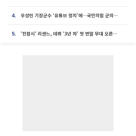
우성빈 기장군수 ‘유튜브 정치’에…국민의힘 군의원들 집단 반발
4.
'전참시' 리센느, 데뷔 '3년 차' 첫 연말 무대 오른다⋯"그동안 섭외 안 와"
5.