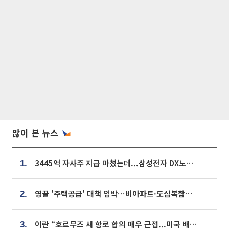
많이 본 뉴스
3445억 자사주 지급 마쳤는데...삼성전자 DX노조, 뒤늦은 '떼쓰기 집회'
1.
영끌 '주택공급' 대책 임박⋯비아파트·도심복합까지 총동원
2.
이란 “호르무즈 새 항로 합의 매우 근접...미국 배상 먼저”
3.