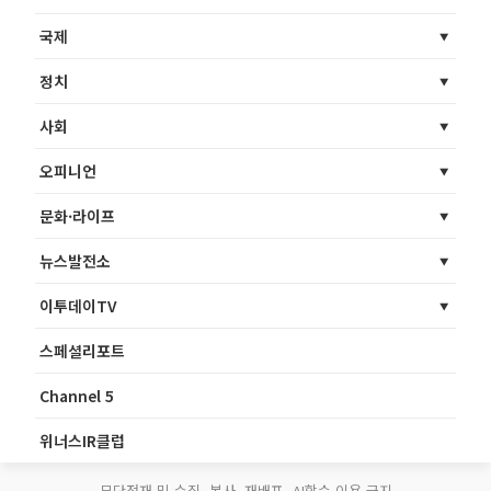
국제
정치
사회
오피니언
문화·라이프
뉴스발전소
이투데이TV
스페셜리포트
Channel 5
위너스IR클럽
무단전재 및 수집, 복사, 재배포, AI학습 이용 금지