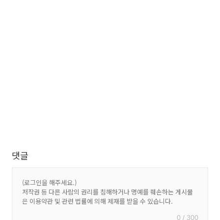
댓글
0 / 300