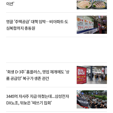
이션’
영끌 '주택공급' 대책 임박⋯비아파트·도
심복합까지 총동원
‘회생 D-3주’ 홈플러스, 영업 재개에도 ‘상
품 공급망’ 복구가 생존 관건
3445억 자사주 지급 마쳤는데...삼성전자
DX노조, 뒤늦은 '떼쓰기 집회'