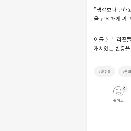
"생각보다 편해요
을 납작하게 찌그
이를 본 누리꾼들
재치있는 반응을 
#생수통
#슬
0
좋아요