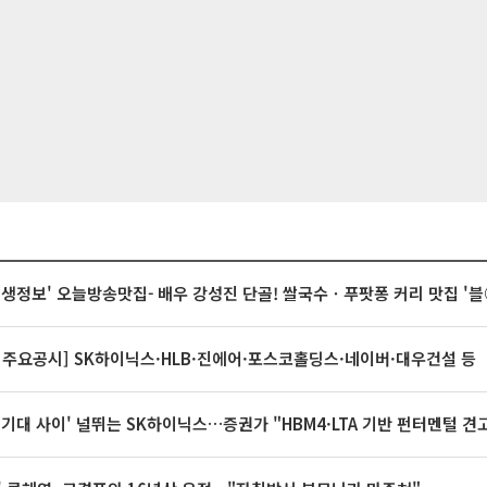
 생생정보' 오늘방송맛집- 배우 강성진 단골! 쌀국수ㆍ푸팟퐁 커리 맛집 '
 주요공시] SK하이닉스·HLB·진에어·포스코홀딩스·네이버·대우건설 등
 기대 사이' 널뛰는 SK하이닉스…증권가 "HBM4·LTA 기반 펀터멘털 견