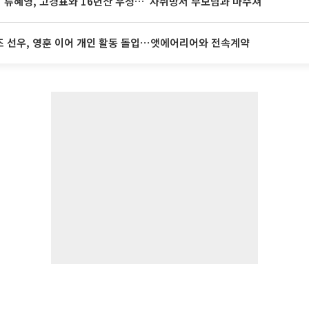
' 류혜영, 고경표와 16년산 우정…"자취방서 부모님과 마주쳐"
 선우, 영훈 이어 개인 활동 돌입⋯앳에어리어와 전속계약