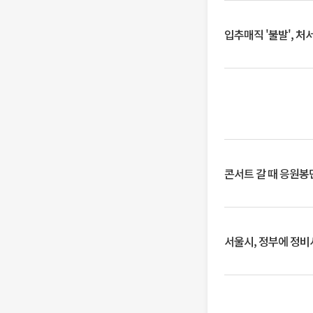
입추매직 '불발', 처
콘서트 갈 때 응원봉만
서울시, 정부에 정비사