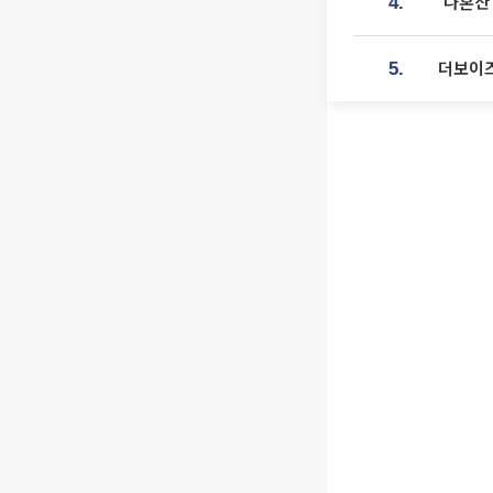
'나혼산
4.
더보이즈
5.