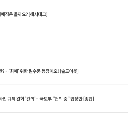
서매직은 올까요? [해시태그]
?⋯'최애' 위한 필수품 등장이오! [솔드아웃]
업 규제 완화 '건의'⋯국토부 "협의 중" 입장만 [종합]