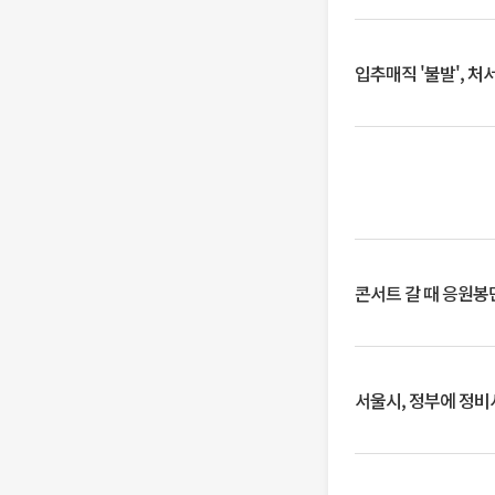
입추매직 '불발', 처
콘서트 갈 때 응원봉만
서울시, 정부에 정비사