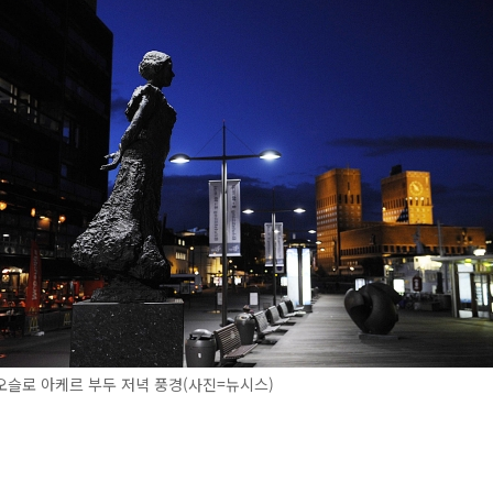
슬로 아케르 부두 저녁 풍경(사진=뉴시스)