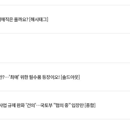
서매직은 올까요? [해시태그]
?⋯'최애' 위한 필수품 등장이오! [솔드아웃]
업 규제 완화 '건의'⋯국토부 "협의 중" 입장만 [종합]