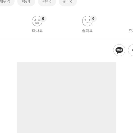
국제무역
#통계
#한국
#미국
0
0
화나요
슬퍼요
추