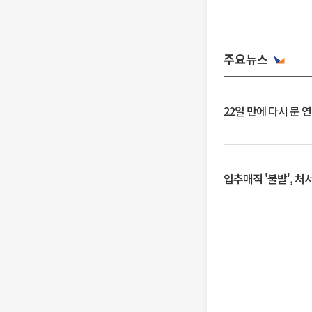
주요뉴스
22일 만에 다시 문 
입추매직 '불발', 처