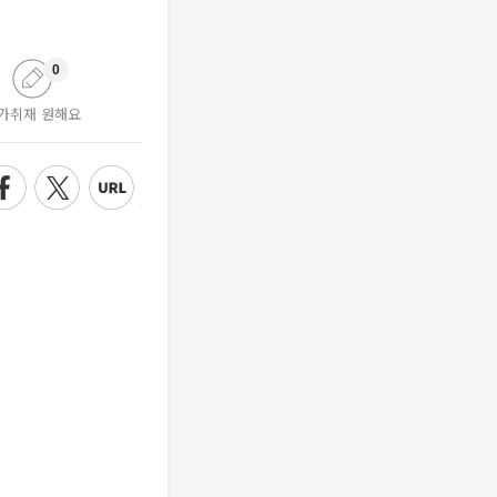
0
가취재 원해요