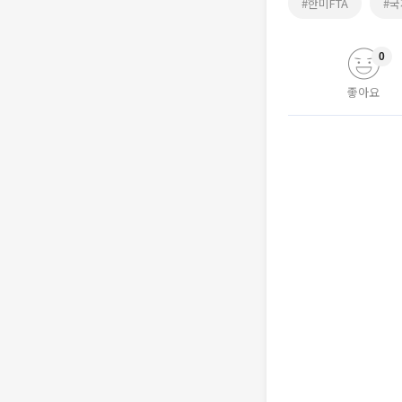
#한미FTA
#
0
좋아요