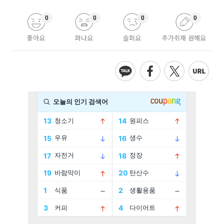
0
0
0
0
좋아요
화나요
슬퍼요
추가취재 원해요