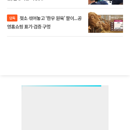
젖소 섞어놓고 ‘한우 원육’ 팔이...공
단독
영홈쇼핑 표기·검증 구멍