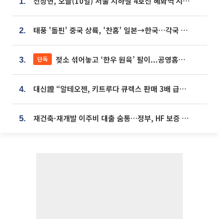
전장연, 오늘(10일) 서울 지하철 4호선 혜화역 시위…1호선 용산역 무정차
1.
태풍 '돌핀' 중국 상륙, '찬홈' 일본→한국…각국 기상청 예상 경로는?
2.
젖소 섞어놓고 ‘한우 원육’ 팔이...공영홈쇼핑 표기·검증 구멍
단독
3.
대신證 “알테오젠, 키트루다 큐렉스 판매 3배 급증…목표가 41만원 상향”
4.
재건축·재개발 이주비 대출 숨통…정부, HF 보증 신설 추진
5.