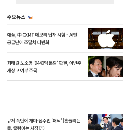
주요뉴스
애플, 中 CXMT 메모리 탑재 시험…AI발
공급난에 조달처 다변화
최태원·노소영 '9440억 분할' 판결, 이번주
재상고 여부 주목
규제 폭탄에 개미·집주인 '패닉' [흔들리는
룰, 출렁이는 시장]①