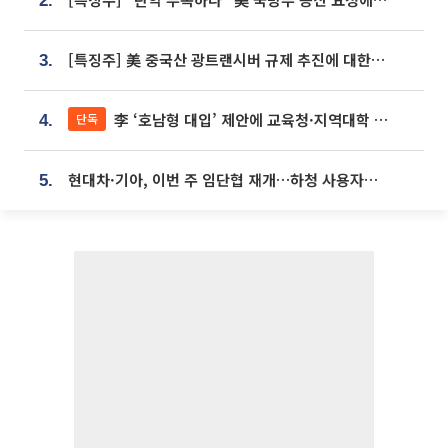
2.
[특징주] 美 중국산 광트랜시버 규제 추진에 대한광통신 등 광통신株 강세
3.
李 ‘호남형 대입’ 제안에 교육청·지역대학 서·논술형 입시 연계 '착수'
단독
4.
현대차·기아, 이번 주 임단협 재개…하청 사용자성 재심도 ‘변수’
5.