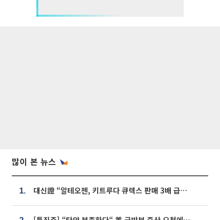
많이 본 뉴스
대신證 “알테오젠, 키트루다 큐렉스 판매 3배 급증…목표가 41만원 상향”
1.
[특징주] “탄약 부족하다“ 美 국방부 증산 요청에⋯국내 방산주 급등세