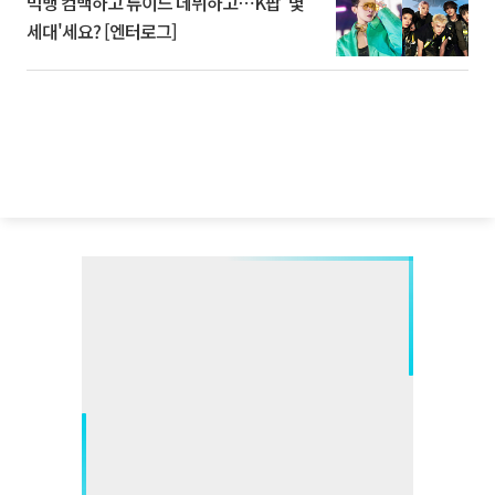
빅뱅 컴백하고 튜이드 데뷔하고⋯K팝 '몇
세대'세요? [엔터로그]