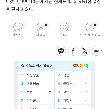
마쳤고, 후반 10분이 지난 현재도 0:0의 팽팽한 접전
을 펼치고 있다.
0
0
0
0
좋아요
화나요
슬퍼요
추가취재 원해요