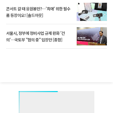
콘서트 갈 때 응원봉만?⋯'최애' 위한 필수
품 등장이오! [솔드아웃]
서울시, 정부에 정비사업 규제 완화 '건
의'⋯국토부 "협의 중" 입장만 [종합]