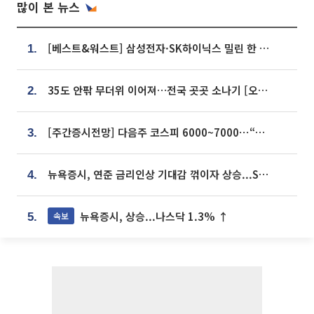
많이 본 뉴스
[베스트&워스트] 삼성전자·SK하이닉스 밀린 한 주…상상인증권은 85% 급등
1.
35도 안팎 무더위 이어져…전국 곳곳 소나기 [오늘 날씨]
2.
[주간증시전망] 다음주 코스피 6000~7000⋯“外人 수급은 정책이 변수”
3.
뉴욕증시, 연준 금리인상 기대감 꺾이자 상승...S&P500 사상 최고치 [종합]
4.
뉴욕증시, 상승...나스닥 1.3% ↑
속보
5.