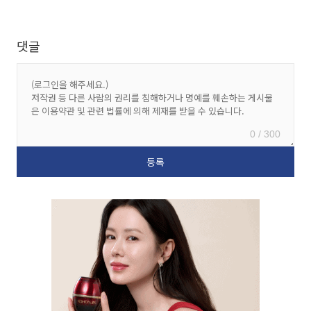
댓글
0 / 300