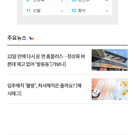
주요뉴스
22일 만에 다시 문 연 홈플러스…정상화 바
쁜데 재고 없어 ‘발동동’[가보니]
입추매직 '불발', 처서매직은 올까요? [해
시태그]