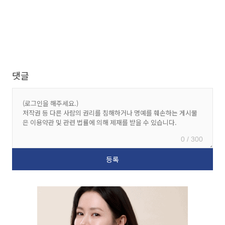
댓글
0 / 300