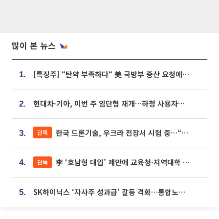
많이 본 뉴스
[특징주] “탄약 부족하다“ 美 국방부 증산 요청에⋯국내 방산주 급등세
1.
현대차·기아, 이번 주 임단협 재개…하청 사용자성 재심도 ‘변수’
2.
한국 드론기술, 우크라 전장서 시험 중…“스타트업 여러 곳 참여”
단독
3.
李 ‘호남형 대입’ 제안에 교육청·지역대학 서·논술형 입시 연계 '착수'
단독
4.
SK하이닉스 ‘자사주 성과급’ 갈등 격화…통합노조 출범 움직임
5.