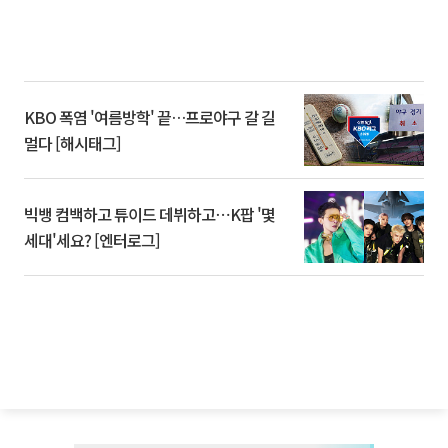
KBO 폭염 '여름방학' 끝…프로야구 갈 길
멀다 [해시태그]
빅뱅 컴백하고 튜이드 데뷔하고⋯K팝 '몇
세대'세요? [엔터로그]