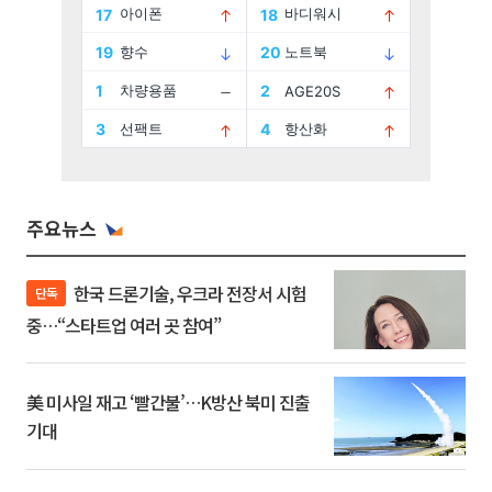
주요뉴스
한국 드론기술, 우크라 전장서 시험
단독
중…“스타트업 여러 곳 참여”
美 미사일 재고 ‘빨간불’…K방산 북미 진출
기대