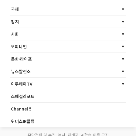
국제
정치
사회
오피니언
문화·라이프
뉴스발전소
이투데이TV
스페셜리포트
Channel 5
위너스IR클럽
무단전재 및 수집, 복사, 재배포, AI학습 이용 금지