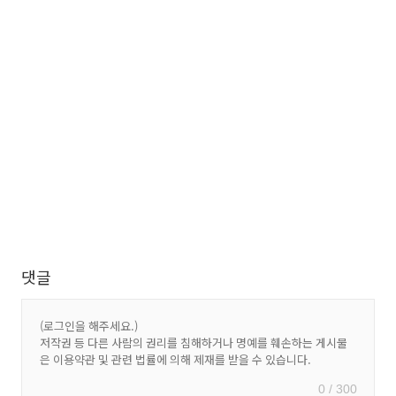
댓글
0 / 300