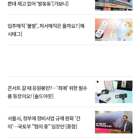
쁜데 재고 없어 ‘발동동’[가보니]
입추매직 '불발', 처서매직은 올까요? [해
시태그]
콘서트 갈 때 응원봉만?⋯'최애' 위한 필수
품 등장이오! [솔드아웃]
서울시, 정부에 정비사업 규제 완화 '건
의'⋯국토부 "협의 중" 입장만 [종합]