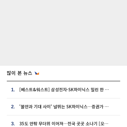
많이 본 뉴스
[베스트&워스트] 삼성전자·SK하이닉스 밀린 한 주…상상인증권은 85% 급등
1.
'불안과 기대 사이' 널뛰는 SK하이닉스…증권가 "HBM4·LTA 기반 펀터멘털 견고"
2.
35도 안팎 무더위 이어져…전국 곳곳 소나기 [오늘 날씨]
3.