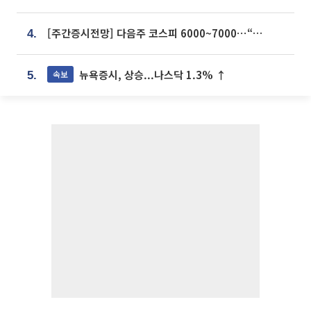
[주간증시전망] 다음주 코스피 6000~7000⋯“外人 수급은 정책이 변수”
4.
뉴욕증시, 상승...나스닥 1.3% ↑
속보
5.