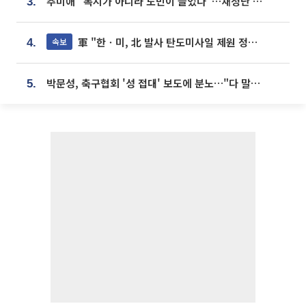
추미애 "복지가 아니라 도민이 늘었다"…재정난 책임론 정면돌파
3.
軍 "한ㆍ미, 北 발사 탄도미사일 제원 정밀분석 중"
속보
4.
박문성, 축구협회 '성 접대' 보도에 분노…"다 말아먹으려고 작정했나"
5.