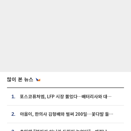
많이 본 뉴스
포스코퓨처엠, LFP 시장 뚫었다…배터리사와 대규모 장기 공급 합의
1.
아옳이, 한의사 김형배와 벌써 200일⋯꽃다발 들고 "프러포즈 아냐"
2.