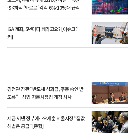
·SK하닉 '와르르' 각각 6%·10%대 급락
ISA 계좌, 5년마다 깨라고요? [이슈크래
커]
김정관 장관 “반도체 성과급, 주총 승인 받
도록”…상법·자본시장법 개정 시사
세금 꺼낸 정부에…오세훈 서울시장 “집값
해법은 공급” [종합]