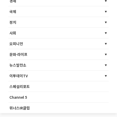
경제
국제
정치
사회
오피니언
문화·라이프
뉴스발전소
이투데이TV
스페셜리포트
Channel 5
위너스IR클럽