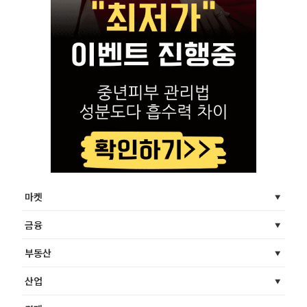
마켓
금융
부동산
산업