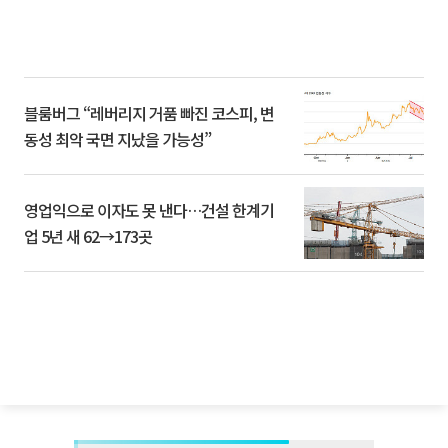
블룸버그 “레버리지 거품 빠진 코스피, 변
동성 최악 국면 지났을 가능성”
영업익으로 이자도 못 낸다…건설 한계기
업 5년 새 62→173곳