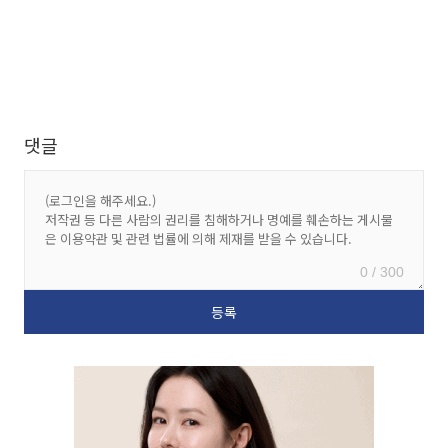
댓글
0 / 300