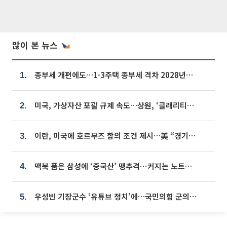
많이 본 뉴스
종부세 개편에도…1·3주택 종부세 격차 2028년부터 확대
1.
미국, 가상자산 포괄 규제 속도…상원, ‘클래리티법’ 9월 절차투표 추진
2.
이란, 미국에 호르무즈 합의 조건 제시…美 “경기 아직 안 끝나” [종합]
3.
맥북 품은 삼성에 ‘중국산’ 맹추격⋯커지는 노트북 OLED 시장
4.
우성빈 기장군수 ‘유튜브 정치’에…국민의힘 군의원들 집단 반발
5.