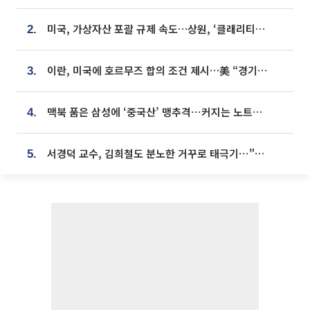
미국, 가상자산 포괄 규제 속도…상원, ‘클래리티법’ 9월 절차투표 추진
2.
이란, 미국에 호르무즈 합의 조건 제시…美 “경기 아직 안 끝나” [종합]
3.
맥북 품은 삼성에 ‘중국산’ 맹추격⋯커지는 노트북 OLED 시장
4.
서경덕 교수, 김희철도 분노한 거꾸로 태극기⋯"엉터리는 아냐, 아쉬울 뿐"
5.