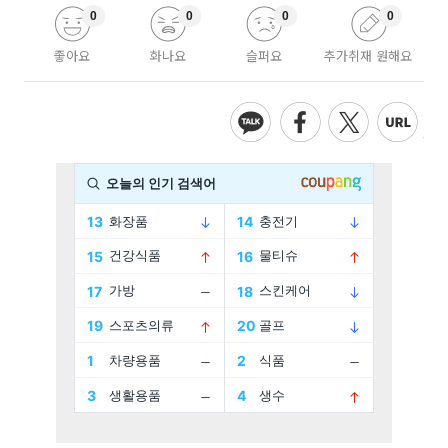
0
0
0
0
좋아요
화나요
슬퍼요
추가취재 원해요