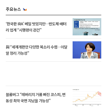
주요뉴스
‘한국판 IRA’ 베일 벗었지만…반도체·배터
리 업계 “시행령이 관건”
與 “세제개편안 다양한 목소리 수렴…이달
말 정리 가능성”
블룸버그 “레버리지 거품 빠진 코스피, 변
동성 최악 국면 지났을 가능성”