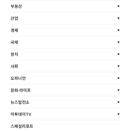
부동산
산업
경제
국제
정치
사회
오피니언
문화·라이프
뉴스발전소
이투데이TV
스페셜리포트