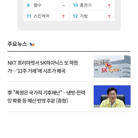
주요뉴스
NXT 프리마켓서 SK하이닉스 또 하한
가⋯‘11주 거래’에 시초가 왜곡
李 "폭염은 국가적 기후재난"…냉방·전력
망 확충 등 예산 반영 주문 [종합]