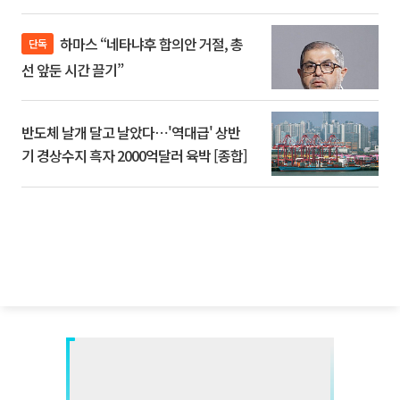
하마스 “네타냐후 합의안 거절, 총
단독
선 앞둔 시간 끌기”
반도체 날개 달고 날았다⋯'역대급' 상반
기 경상수지 흑자 2000억달러 육박 [종합]