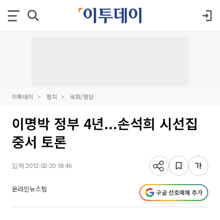
이투데이
정치
국회/정당
이명박 정부 4년...손석희 시선집
중서 토론
입력 2012-02-20 18:46
온라인뉴스팀
구글 선호매체 추가