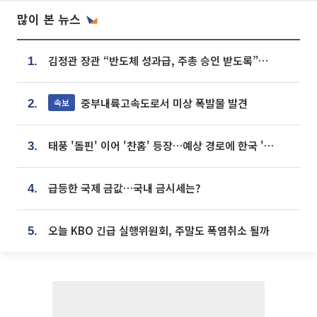
많이 본 뉴스
김정관 장관 “반도체 성과급, 주총 승인 받도록”…상법·자본시장법 개정 시사
1.
중부내륙고속도로서 미상 폭발물 발견
속보
2.
태풍 '돌핀' 이어 '찬홈' 등장…예상 경로에 한국 '한숨'
3.
급등한 국제 금값…국내 금시세는?
4.
오늘 KBO 긴급 실행위원회, 주말도 폭염취소 될까
5.