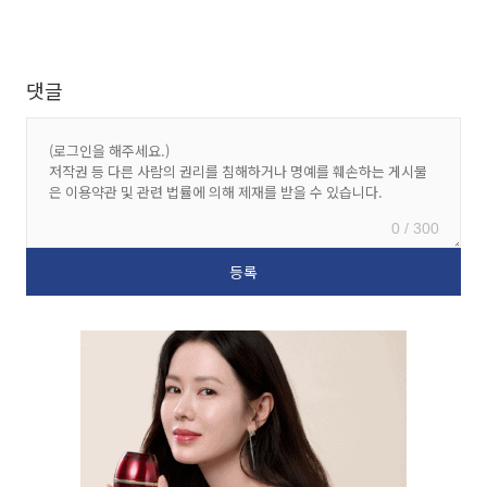
댓글
0 / 300