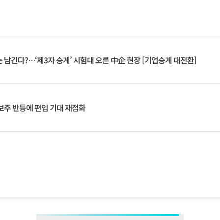
 남긴다?…‘제3자 승계’ 시험대 오른 中企 현장 [기업승계 대전환]
후보주 반등에 편입 기대 재점화