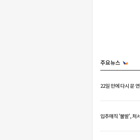
주요뉴스
22일 만에 다시 문 
입추매직 '불발', 처