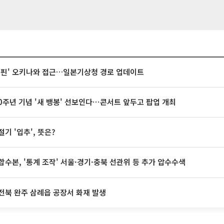
돌핀' 오키나와 접근…일본기상청 경로 업데이트
20주년 기념 '새 뱅봉' 선보인다⋯콘서트 앞두고 팝업 개최
절기 '입추', 뜻은?
합수본, '통계 조작' 서울·경기·충북 선관위 등 추가 압수수색
전북 완주 삼례읍 공장서 화재 발생