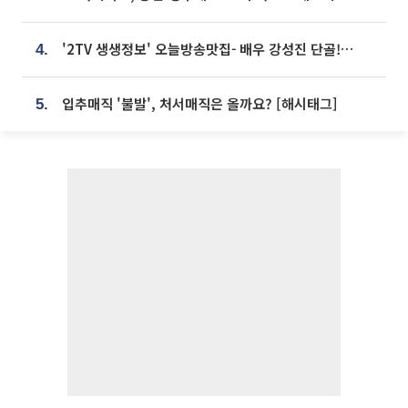
'2TV 생생정보' 오늘방송맛집- 배우 강성진 단골! 쌀국수ㆍ푸팟퐁 커리 맛집 '블○○○'
4.
입추매직 '불발', 처서매직은 올까요? [해시태그]
5.