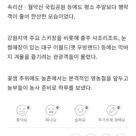
속리산ㆍ월악산 국립공원 등에도 평소 주말보다 행락
객이 줄어 한산한 모습이었다.
강원지역 주요 스키장을 비롯해 충주 사조리조트, 눈
썰매장이 있는 대구 이월드(옛 우방랜드) 등에는 막바
지 겨울을 즐기려는 관광객들이 몰렸다.
꽃샘 추위에도 농촌에서는 본격적인 영농철을 앞두고
농부들이 농사 준비로 하루를 보냈다.
0
0
0
0
좋아요
화나요
슬퍼요
추가취재 원해요