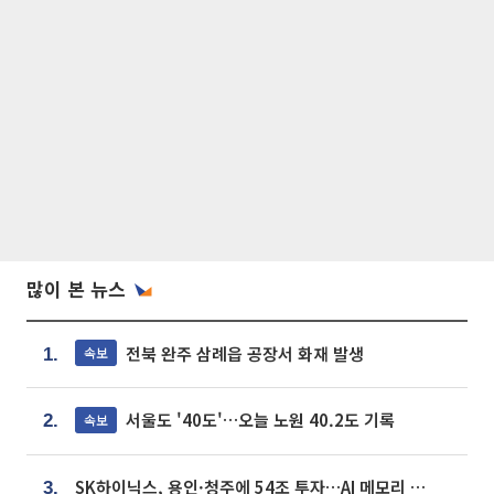
많이 본 뉴스
전북 완주 삼례읍 공장서 화재 발생
속보
1.
서울도 '40도'…오늘 노원 40.2도 기록
속보
2.
SK하이닉스, 용인·청주에 54조 투자…AI 메모리 생산기지 키운다
3.