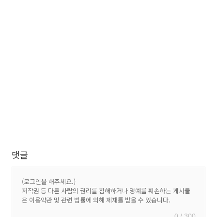
댓글
0 / 300