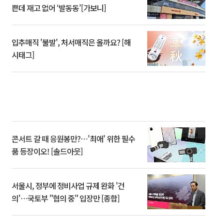
쁜데 재고 없어 ‘발동동’[가보니]
입추매직 '불발', 처서매직은 올까요? [해
시태그]
콘서트 갈 때 응원봉만?⋯'최애' 위한 필수
품 등장이오! [솔드아웃]
서울시, 정부에 정비사업 규제 완화 '건
의'⋯국토부 "협의 중" 입장만 [종합]