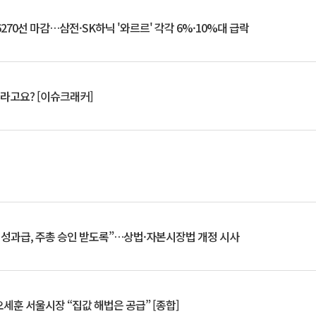
6270선 마감…삼전·SK하닉 '와르르' 각각 6%·10%대 급락
 깨라고요? [이슈크래커]
 성과급, 주총 승인 받도록”…상법·자본시장법 개정 시사
세훈 서울시장 “집값 해법은 공급” [종합]