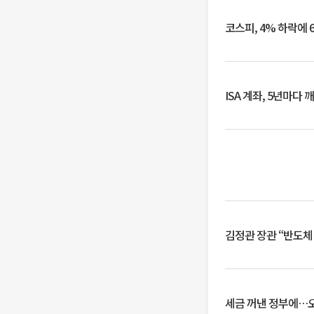
코스피, 4% 하락에 
ISA 계좌, 5년마다
김정관 장관 “반도체
세금 꺼낸 정부에…오