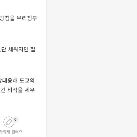
 방침을 우리정부
일단 세워지면 철
 맞대응해 도쿄의
새긴 비석을 세우
0
가취재 원해요