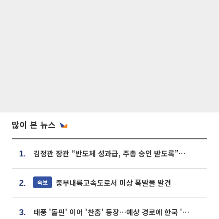
많이 본 뉴스
김정관 장관 “반도체 성과급, 주총 승인 받도록”…상법·자본시장법 개정 시사
1.
중부내륙고속도로서 미상 폭발물 발견
속보
2.
태풍 '돌핀' 이어 '찬홈' 등장…예상 경로에 한국 '한숨'
3.