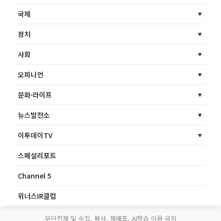
국제
정치
사회
오피니언
문화·라이프
뉴스발전소
이투데이TV
스페셜리포트
Channel 5
위너스IR클럽
무단전재 및 수집, 복사, 재배포, AI학습 이용 금지