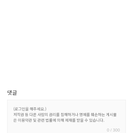
댓글
0 / 300