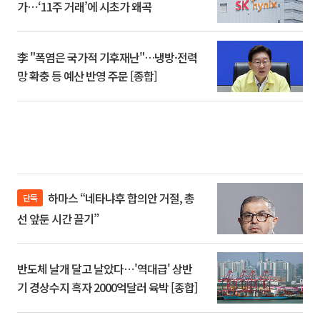
가⋯‘11주 거래’에 시초가 왜곡
李 "폭염은 국가적 기후재난"…냉방·전력
망 확충 등 예산 반영 주문 [종합]
하마스 “네타냐후 합의안 거절, 총
단독
선 앞둔 시간 끌기”
반도체 날개 달고 날았다⋯'역대급' 상반
기 경상수지 흑자 2000억달러 육박 [종합]