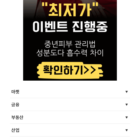
마켓
금융
부동산
산업