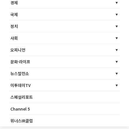
경제
국제
정치
사회
오피니언
문화·라이프
뉴스발전소
이투데이TV
스페셜리포트
Channel 5
위너스IR클럽