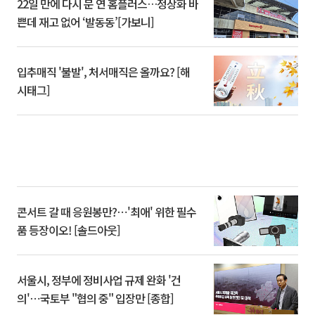
22일 만에 다시 문 연 홈플러스…정상화 바
쁜데 재고 없어 ‘발동동’[가보니]
입추매직 '불발', 처서매직은 올까요? [해
시태그]
콘서트 갈 때 응원봉만?⋯'최애' 위한 필수
품 등장이오! [솔드아웃]
서울시, 정부에 정비사업 규제 완화 '건
의'⋯국토부 "협의 중" 입장만 [종합]