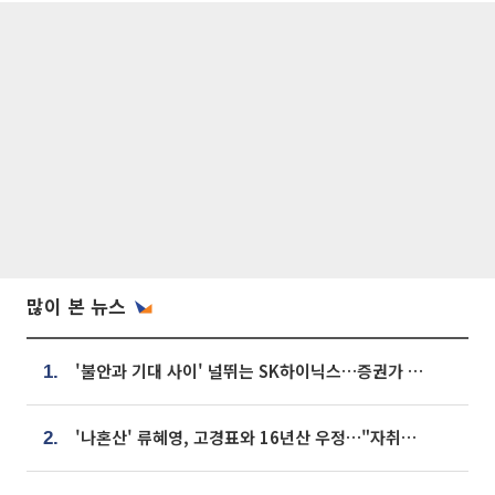
많이 본 뉴스
'불안과 기대 사이' 널뛰는 SK하이닉스…증권가 "HBM4·LTA 기반 펀터멘털 견고"
1.
'나혼산' 류혜영, 고경표와 16년산 우정…"자취방서 부모님과 마주쳐"
2.