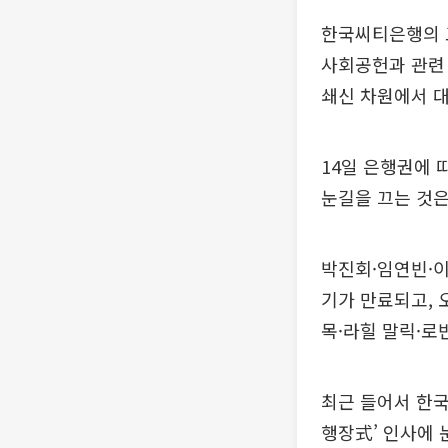
한국씨티은행의 
사회공헌과 관련
쇄신 차원에서 
14일 은행권에 
눈길을 끄는 것은
박진회·임연빈·이
기가 만료되고, 
목·라힐 말릭·로
최근 들어서 한
행장式’ 인사에 