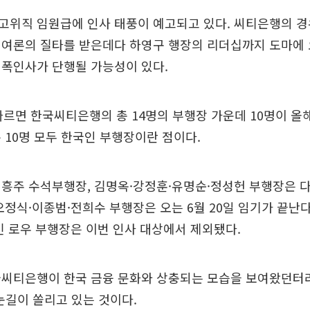
고위직 임원급에 인사 태풍이 예고되고 있다. 씨티은행의 경
 여론의 질타를 받은데다 하영구 행장의 리더십까지 도마에
대폭인사가 단행될 가능성이 있다.
따르면 한국씨티은행의 총 14명의 부행장 가운데 10명이 올
 10명 모두 한국인 부행장이란 점이다.
흥주 수석부행장, 김명옥·강정훈·유명순·정성헌 부행장은 다
오정식·이종범·전희수 부행장은 오는 6월 20일 임기가 끝난다
빈 로우 부행장은 이번 인사 대상에서 제외됐다.
국씨티은행이 한국 금융 문화와 상충되는 모습을 보여왔던터라
눈길이 쏠리고 있는 것이다.