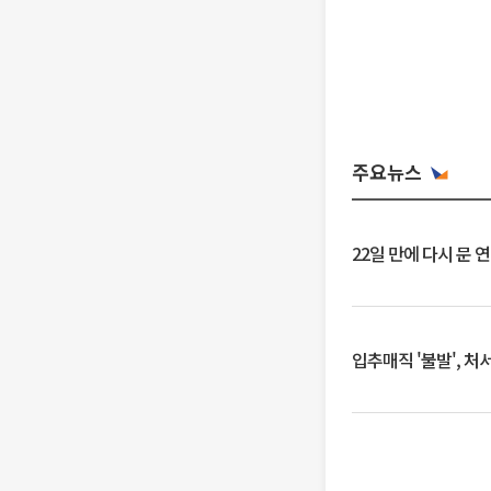
주요뉴스
22일 만에 다시 문 
입추매직 '불발', 처