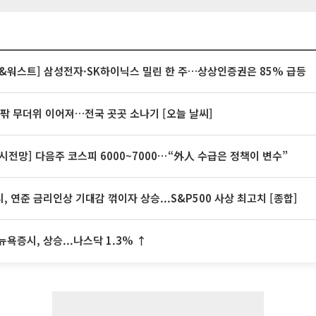
&워스트] 삼성전자·SK하이닉스 밀린 한 주…상상인증권은 85% 급등
안팎 무더위 이어져…전국 곳곳 소나기 [오늘 날씨]
시전망] 다음주 코스피 6000~7000⋯“外人 수급은 정책이 변수”
, 연준 금리인상 기대감 꺾이자 상승...S&P500 사상 최고치 [종합]
뉴욕증시, 상승...나스닥 1.3% ↑