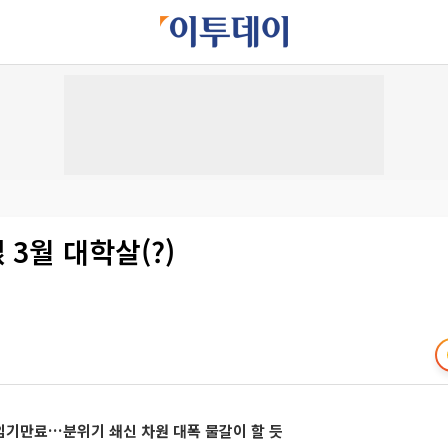
3월 대학살(?)
임기만료…분위기 쇄신 차원 대폭 물갈이 할 듯