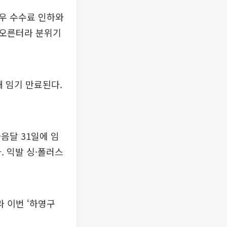
우 수수료 인하와
 오른터라 분위기
해 임기 만료된다.
음달 31일에 임
. 익발 싱·폴러스
 이번 ‘하영구