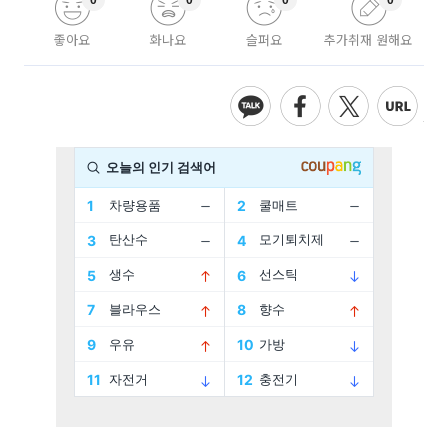
0
0
0
0
좋아요
화나요
슬퍼요
추가취재 원해요