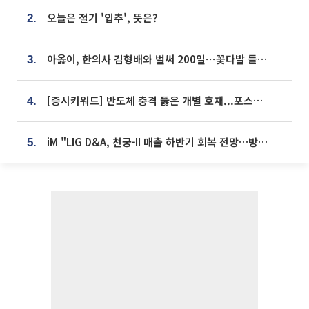
오늘은 절기 '입추', 뜻은?
2.
아옳이, 한의사 김형배와 벌써 200일⋯꽃다발 들고 "프러포즈 아냐"
3.
[증시키워드] 반도체 충격 뚫은 개별 호재...포스코퓨처엠·에코프로·한화솔루션 '눈길'
4.
iM "LIG D&A, 천궁-II 매출 하반기 회복 전망…방산 톱픽 유지"
5.