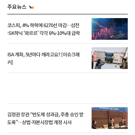
주요뉴스
코스피, 4% 하락에 6270선 마감…삼전
·SK하닉 '와르르' 각각 6%·10%대 급락
ISA 계좌, 5년마다 깨라고요? [이슈크래
커]
김정관 장관 “반도체 성과급, 주총 승인 받
도록”…상법·자본시장법 개정 시사