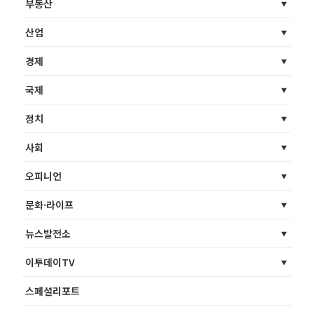
부동산
산업
경제
국제
정치
사회
오피니언
문화·라이프
뉴스발전소
이투데이TV
스페셜리포트