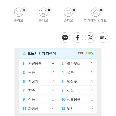
0
0
0
0
좋아요
화나요
슬퍼요
추가취재 원해요