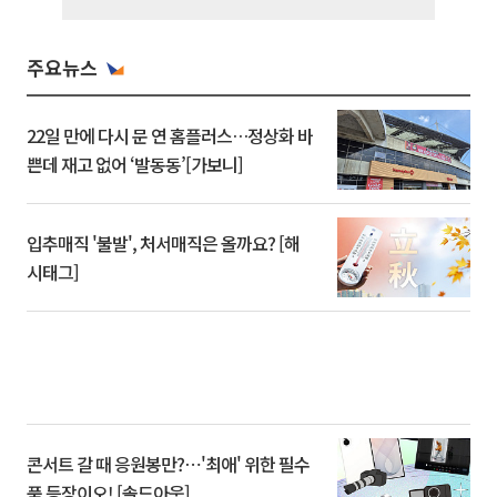
주요뉴스
22일 만에 다시 문 연 홈플러스…정상화 바
쁜데 재고 없어 ‘발동동’[가보니]
입추매직 '불발', 처서매직은 올까요? [해
시태그]
콘서트 갈 때 응원봉만?⋯'최애' 위한 필수
품 등장이오! [솔드아웃]