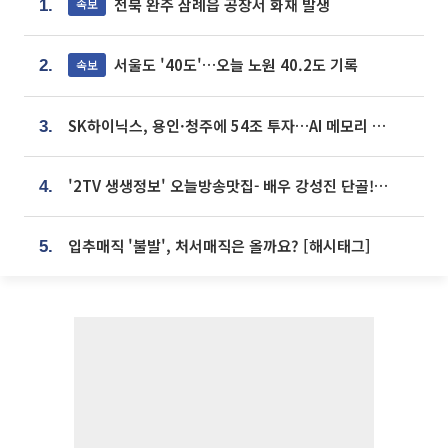
전북 완주 삼례읍 공장서 화재 발생
속보
1.
서울도 '40도'…오늘 노원 40.2도 기록
속보
2.
SK하이닉스, 용인·청주에 54조 투자…AI 메모리 생산기지 키운다
3.
'2TV 생생정보' 오늘방송맛집- 배우 강성진 단골! 쌀국수ㆍ푸팟퐁 커리 맛집 '블○○○'
4.
입추매직 '불발', 처서매직은 올까요? [해시태그]
5.