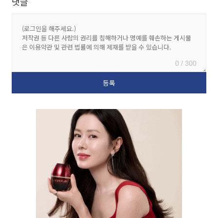
댓글
0 / 300