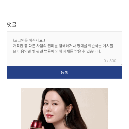
댓글
0 / 300