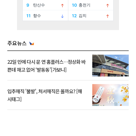
주요뉴스
22일 만에 다시 문 연 홈플러스…정상화 바
쁜데 재고 없어 ‘발동동’[가보니]
입추매직 '불발', 처서매직은 올까요? [해
시태그]