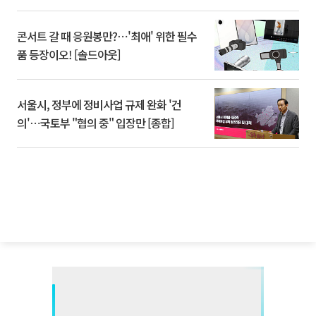
콘서트 갈 때 응원봉만?⋯'최애' 위한 필수
품 등장이오! [솔드아웃]
서울시, 정부에 정비사업 규제 완화 '건
의'⋯국토부 "협의 중" 입장만 [종합]