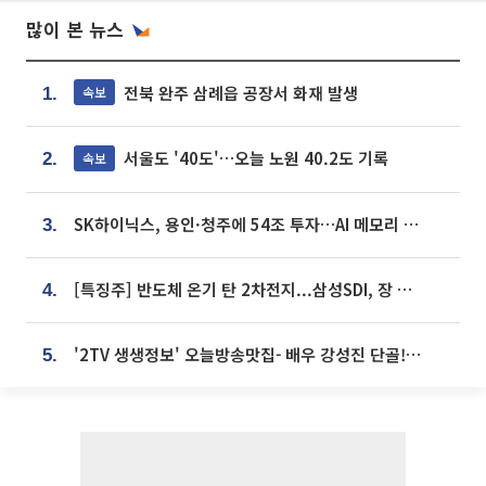
많이 본 뉴스
전북 완주 삼례읍 공장서 화재 발생
속보
1.
서울도 '40도'…오늘 노원 40.2도 기록
속보
2.
SK하이닉스, 용인·청주에 54조 투자…AI 메모리 생산기지 키운다
3.
[특징주] 반도체 온기 탄 2차전지...삼성SDI, 장 초반 7% 넘게 껑충
4.
'2TV 생생정보' 오늘방송맛집- 배우 강성진 단골! 쌀국수ㆍ푸팟퐁 커리 맛집 '블○○○'
5.