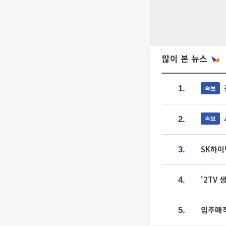
많이 본 뉴스
속보
1.
속보
2.
SK하이
3.
'2TV
4.
입추매직
5.