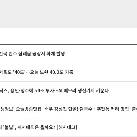
전북 완주 삼례읍 공장서 화재 발생
서울도 '40도'…오늘 노원 40.2도 기록
닉스, 용인·청주에 54조 투자…AI 메모리 생산기지 키운다
 생생정보' 오늘방송맛집- 배우 강성진 단골! 쌀국수ㆍ푸팟퐁 커리 맛집 '
 '불발', 처서매직은 올까요? [해시태그]