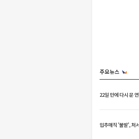
주요뉴스
22일 만에 다시 문 
입추매직 '불발', 처