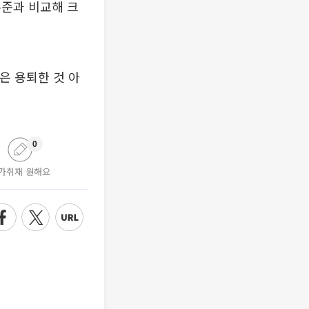
수준과 비교해 크
은 용퇴한 것 아
0
가취재 원해요