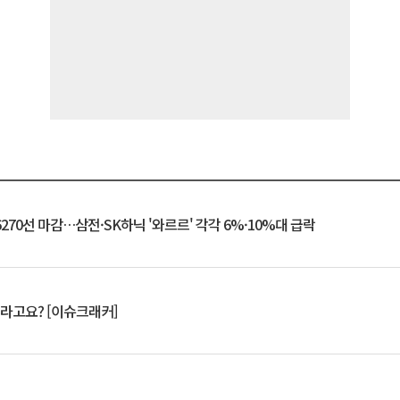
6270선 마감…삼전·SK하닉 '와르르' 각각 6%·10%대 급락
 깨라고요? [이슈크래커]