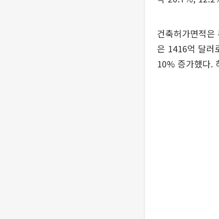
건축허가면적은 부산
은 1416억 달
10% 증가했다.