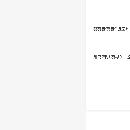
김정관 장관 “반도체
세금 꺼낸 정부에…오