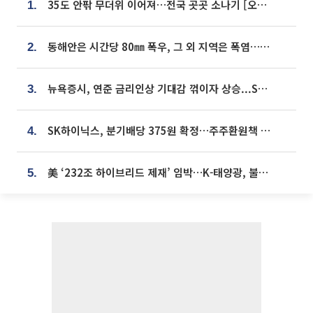
35도 안팎 무더위 이어져…전국 곳곳 소나기 [오늘 날씨]
1.
동해안은 시간당 80㎜ 폭우, 그 외 지역은 폭염…‘극과 극 날씨’
2.
뉴욕증시, 연준 금리인상 기대감 꺾이자 상승...S&P500 사상 최고치 [종합]
3.
SK하이닉스, 분기배당 375원 확정…주주환원책 9월로 앞당겨 발표
4.
美 ‘232조 하이브리드 제재’ 임박…K-태양광, 불확실성 털고 날개 다나
5.