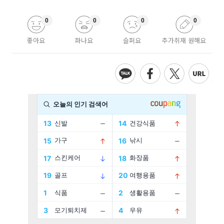
0
0
0
0
좋아요
화나요
슬퍼요
추가취재 원해요