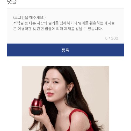
댓글
0 / 300