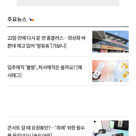
주요뉴스
22일 만에 다시 문 연 홈플러스…정상화 바
쁜데 재고 없어 ‘발동동’[가보니]
입추매직 '불발', 처서매직은 올까요? [해
시태그]
콘서트 갈 때 응원봉만?⋯'최애' 위한 필수
품 등장이오! [솔드아웃]