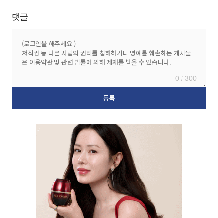
댓글
0 / 300