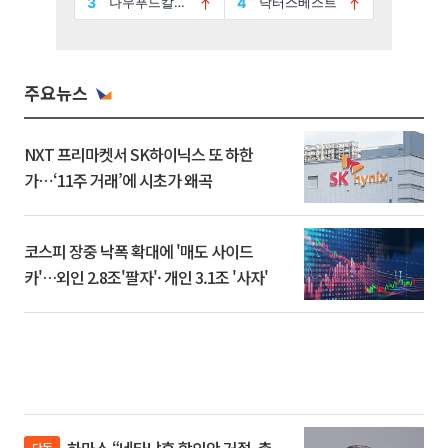
주요뉴스
NXT 프리마켓서 SK하이닉스 또 하한
가⋯‘11주 거래’에 시초가 왜곡
코스피 장중 낙폭 확대에 '매도 사이드
카'…외인 2.8조'팔자'· 개인 3.1조 '사자'
단독