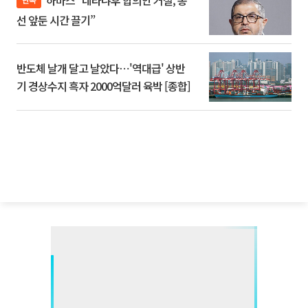
하마스 “네타냐후 합의안 거절, 총
선 앞둔 시간 끌기”
반도체 날개 달고 날았다⋯'역대급' 상반
기 경상수지 흑자 2000억달러 육박 [종합]