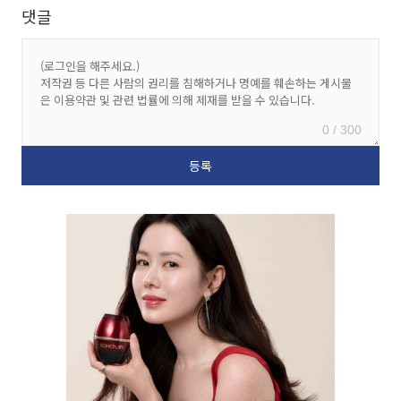
댓글
0 / 300