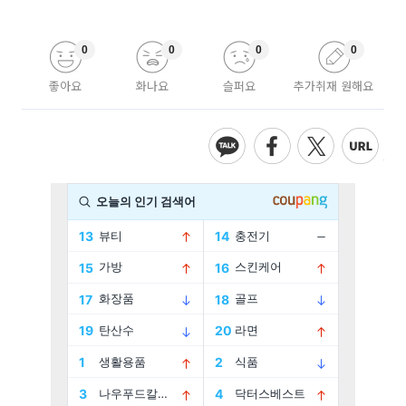
0
0
0
0
좋아요
화나요
슬퍼요
추가취재 원해요