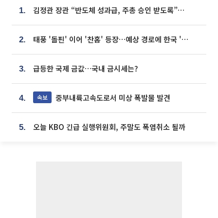
김정관 장관 “반도체 성과급, 주총 승인 받도록”…상법·자본시장법 개정 시사
1.
태풍 '돌핀' 이어 '찬홈' 등장…예상 경로에 한국 '한숨'
2.
급등한 국제 금값…국내 금시세는?
3.
중부내륙고속도로서 미상 폭발물 발견
속보
4.
오늘 KBO 긴급 실행위원회, 주말도 폭염취소 될까
5.