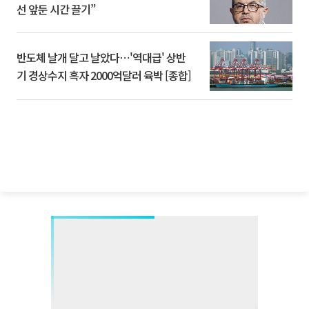
선 앞둔 시간 끌기”
반도체 날개 달고 날았다⋯'역대급' 상반
기 경상수지 흑자 2000억달러 육박 [종합]