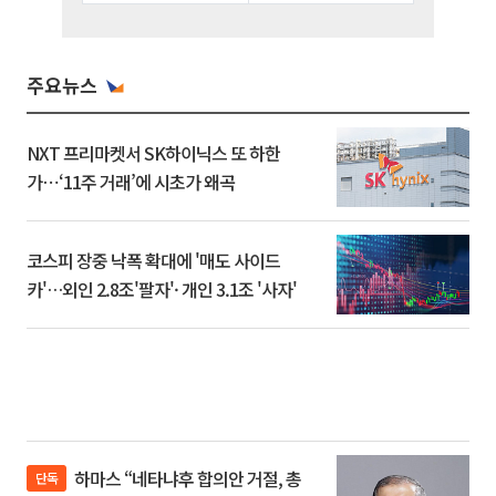
주요뉴스
NXT 프리마켓서 SK하이닉스 또 하한
가⋯‘11주 거래’에 시초가 왜곡
코스피 장중 낙폭 확대에 '매도 사이드
카'…외인 2.8조'팔자'· 개인 3.1조 '사자'
하마스 “네타냐후 합의안 거절, 총
단독