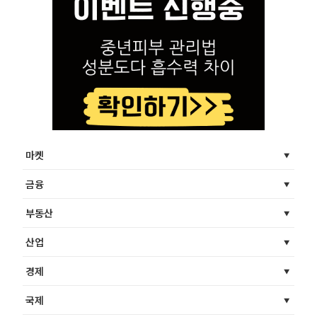
마켓
금융
부동산
산업
경제
국제