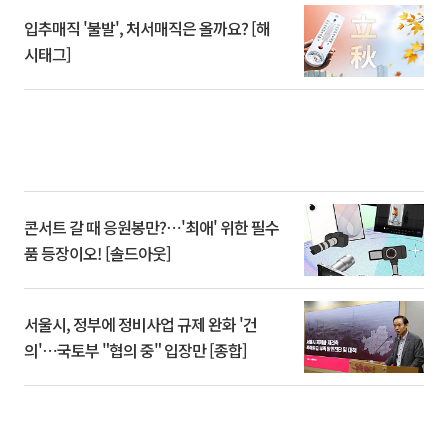
입추매직 '불발', 처서매직은 올까요? [해
시태그]
콘서트 갈 때 응원봉만?⋯'최애' 위한 필수
품 등장이오! [솔드아웃]
서울시, 정부에 정비사업 규제 완화 '건
의'⋯국토부 "협의 중" 입장만 [종합]