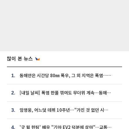
많이 본 뉴스
동해안은 시간당 80㎜ 폭우, 그 외 지역은 폭염…‘극과 극 날씨’
1.
[내일 날씨] 폭염 한풀 꺾여도 무더위 계속⋯동해안 이틀 연속 비
2.
임영웅, 어느덧 데뷔 10주년⋯"가진 것 없던 시절, 내 앞엔 20명의 팬뿐"
3.
'굿 윌 헌팅' 배우 "기아 EV2 덕분에 살아"…교통사고 후 안전성 극찬
4.