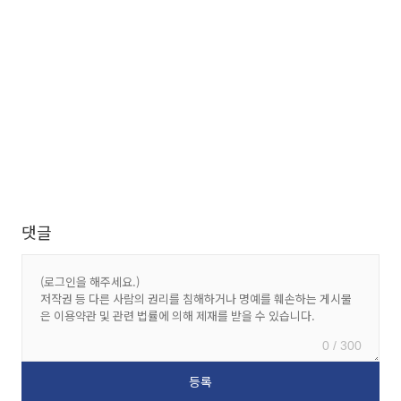
댓글
0 / 300