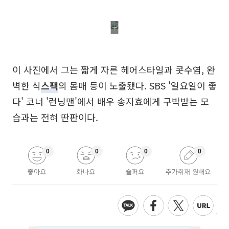
이 사진에서 그는 짧게 자른 헤어스타일과 콧수염, 완
벽한 식
스팩
의 몸매 등이 노출됐다. SBS '일요일이 좋
다' 코너 '런닝맨'에서 배우 송지효에게 구박받는 모
습과는 전혀 딴판이다.
0
0
0
0
좋아요
화나요
슬퍼요
추가취재 원해요