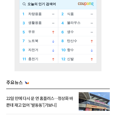
주요뉴스
22일 만에 다시 문 연 홈플러스…정상화 바
쁜데 재고 없어 ‘발동동’[가보니]