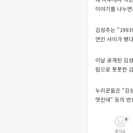
이야기를 나누면
김성주는 "199
연인 사이가 됐
이날 공개된 김성
림으로 풋풋한 
누리꾼들은 "김성
멋진데" 등의 반
0
좋아요