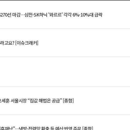
6270선 마감…삼전·SK하닉 '와르르' 각각 6%·10%대 급락
 깨라고요? [이슈크래커]
세훈 서울시장 “집값 해법은 공급” [종합]
기후재난"…냉방·전력망 확충 등 예산 반영 주문 [종합]