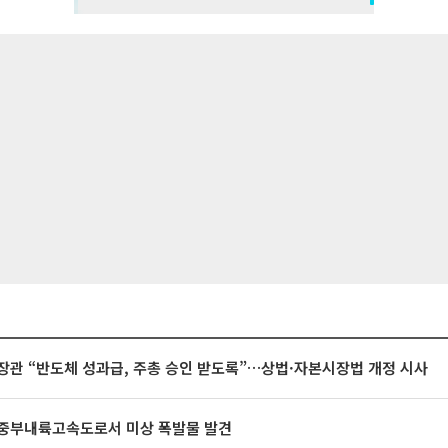
장관 “반도체 성과급, 주총 승인 받도록”…상법·자본시장법 개정 시사
중부내륙고속도로서 미상 폭발물 발견