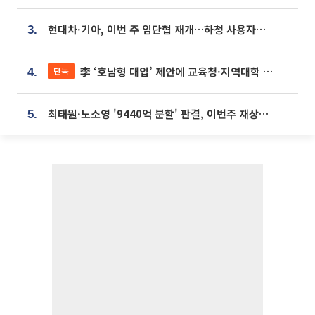
현대차·기아, 이번 주 임단협 재개…하청 사용자성 재심도 ‘변수’
3.
李 ‘호남형 대입’ 제안에 교육청·지역대학 서·논술형 입시 연계 '착수'
단독
4.
최태원·노소영 '9440억 분할' 판결, 이번주 재상고 여부 주목
5.