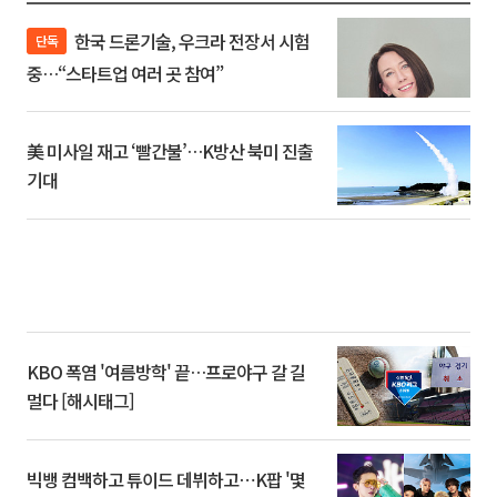
한국 드론기술, 우크라 전장서 시험
단독
중…“스타트업 여러 곳 참여”
美 미사일 재고 ‘빨간불’…K방산 북미 진출
기대
KBO 폭염 '여름방학' 끝…프로야구 갈 길
멀다 [해시태그]
빅뱅 컴백하고 튜이드 데뷔하고⋯K팝 '몇