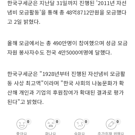
한국구세군은 지난달 31일까지 진행된 '2011년 자선
냄비 모금활동'을 통해 총 48억8712만원을 모금했다
고 2일 밝혔다.
올해 모금에서는 총 490만명이 참여했으며 성금 모금
자원 봉사자수도 전국 4만5000여명에 달했다.
한국구세군은 "1928년부터 진행된 자선냄비 모금활
동 사상 최고액"이라며 "한국 사회의 나눔문화가 확
산해 개인과 기업의 후원참여가 확대된 결과로 평가
된다"고 밝혔다.
0
0
0
0
좋아요
화나요
슬퍼요
추가취재 원해요