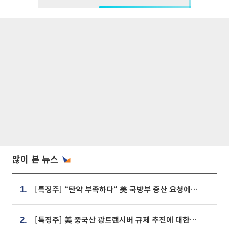
많이 본 뉴스
[특징주] “탄약 부족하다“ 美 국방부 증산 요청에⋯국내 방산주 급등세
1.
[특징주] 美 중국산 광트랜시버 규제 추진에 대한광통신 등 광통신株 강세
2.