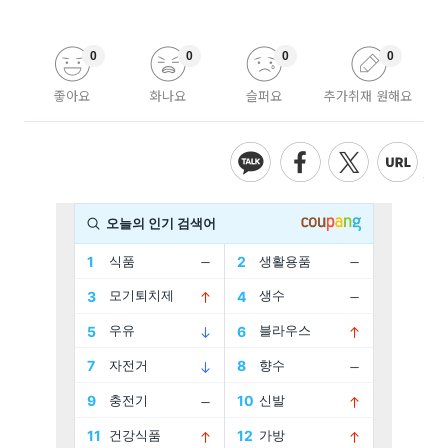
0
0
0
0
좋아요
화나요
슬퍼요
추가취재 원해요