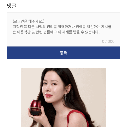
댓글
0 / 300