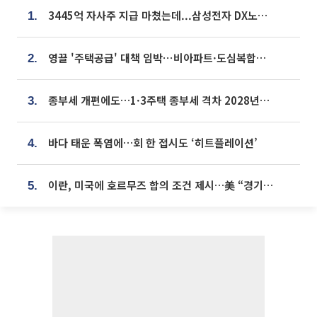
3445억 자사주 지급 마쳤는데...삼성전자 DX노조, 뒤늦은 '떼쓰기 집회'
1.
영끌 '주택공급' 대책 임박⋯비아파트·도심복합까지 총동원
2.
종부세 개편에도…1·3주택 종부세 격차 2028년부터 확대
3.
바다 태운 폭염에…회 한 접시도 ‘히트플레이션’
4.
이란, 미국에 호르무즈 합의 조건 제시…美 “경기 아직 안 끝나” [종합]
5.