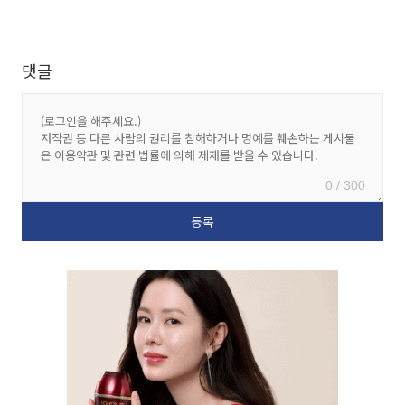
댓글
0 / 300