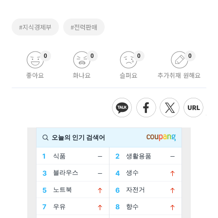
#지식경제부
#전력판매
0
0
0
0
좋아요
화나요
슬퍼요
추가취재 원해요