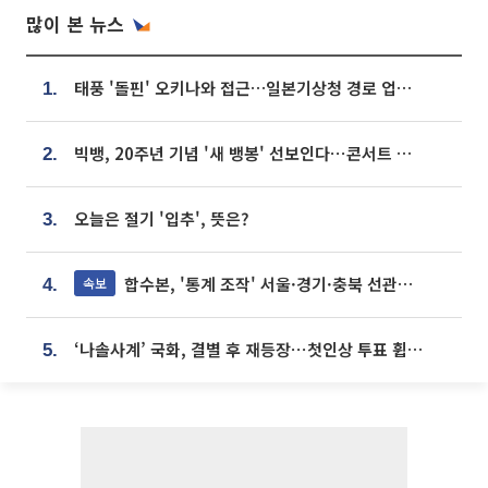
많이 본 뉴스
태풍 '돌핀' 오키나와 접근…일본기상청 경로 업데이트
1.
빅뱅, 20주년 기념 '새 뱅봉' 선보인다⋯콘서트 앞두고 팝업 개최
2.
오늘은 절기 '입추', 뜻은?
3.
합수본, '통계 조작' 서울·경기·충북 선관위 등 추가 압수수색
속보
4.
‘나솔사계’ 국화, 결별 후 재등장⋯첫인상 투표 휩쓸고 ‘인기녀’ 등극
5.