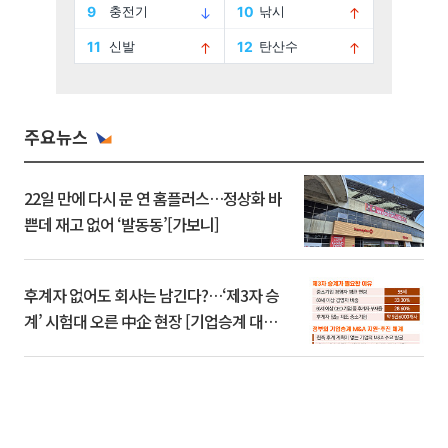
주요뉴스
22일 만에 다시 문 연 홈플러스…정상화 바
쁜데 재고 없어 ‘발동동’[가보니]
후계자 없어도 회사는 남긴다?…‘제3자 승
계’ 시험대 오른 中企 현장 [기업승계 대전
환]