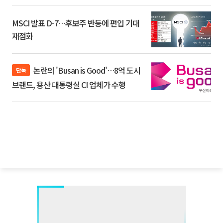
MSCI 발표 D-7…후보주 반등에 편입 기대
재점화
논란의 'Busan is Good'…8억 도시
단독
브랜드, 용산 대통령실 CI 업체가 수행