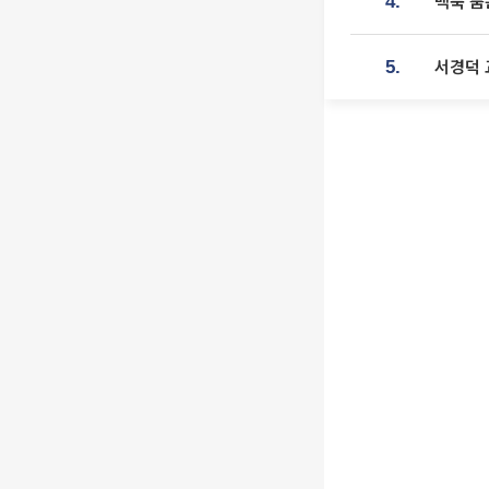
맥북 품
4.
서경덕 
5.