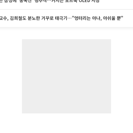
은 삼성에 ‘중국산’ 맹추격⋯커지는 노트북 OLED 시장
교수, 김희철도 분노한 거꾸로 태극기⋯"엉터리는 아냐, 아쉬울 뿐"