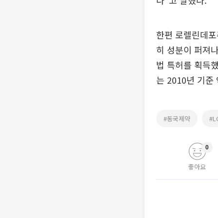
다”고 말했다.
한편 로렐린데포주
히 성분이 퍼져나
법 특허를 획득했
는 2010년 기준
#동국제약
#
0
좋아요