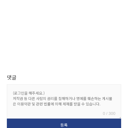
댓글
0 / 300