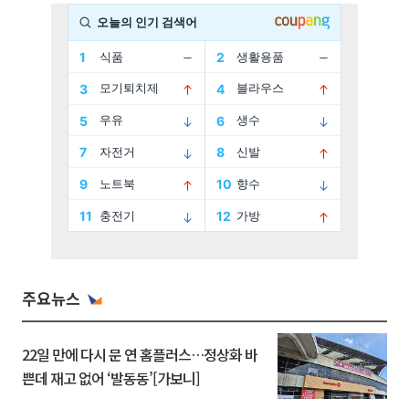
주요뉴스
22일 만에 다시 문 연 홈플러스…정상화 바
쁜데 재고 없어 ‘발동동’[가보니]