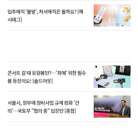
입추매직 '불발', 처서매직은 올까요? [해
시태그]
콘서트 갈 때 응원봉만?⋯'최애' 위한 필수
품 등장이오! [솔드아웃]
서울시, 정부에 정비사업 규제 완화 '건
의'⋯국토부 "협의 중" 입장만 [종합]