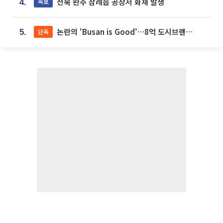
전북 완주 삼례읍 공장서 화재 발생
속보
4.
논란의 'Busan is Good'…8억 도시브랜드, 용산 대통령실 CI 업체가 수행
단독
5.