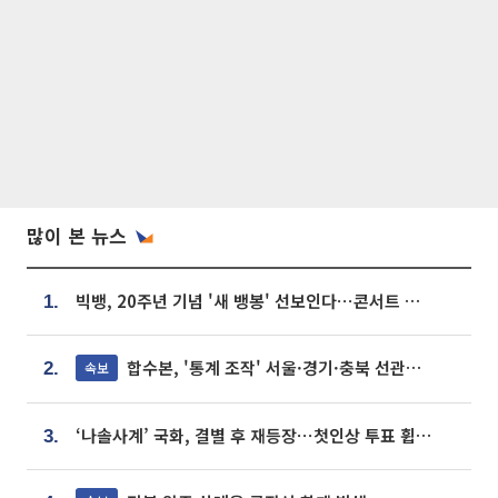
많이 본 뉴스
빅뱅, 20주년 기념 '새 뱅봉' 선보인다⋯콘서트 앞두고 팝업 개최
1.
합수본, '통계 조작' 서울·경기·충북 선관위 등 추가 압수수색
속보
2.
‘나솔사계’ 국화, 결별 후 재등장⋯첫인상 투표 휩쓸고 ‘인기녀’ 등극
3.