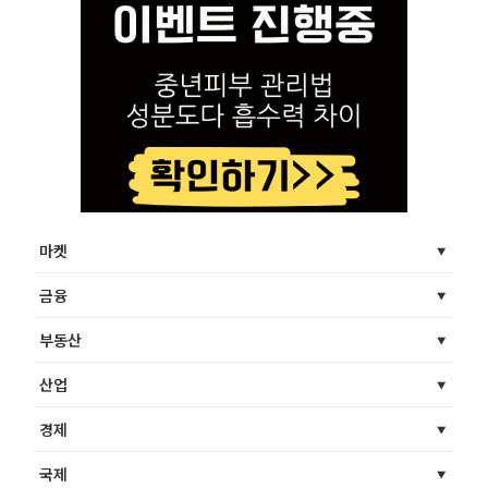
마켓
금융
부동산
산업
경제
국제