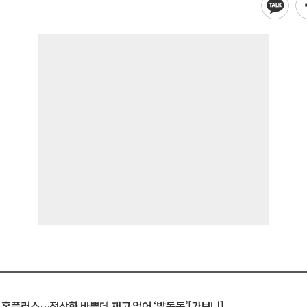
연 홈플러스…정상화 바쁜데 재고 없어 ‘발동동’[가보니]