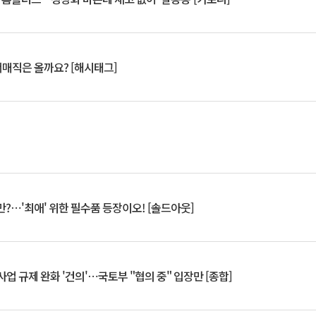
서매직은 올까요? [해시태그]
?⋯'최애' 위한 필수품 등장이오! [솔드아웃]
업 규제 완화 '건의'⋯국토부 "협의 중" 입장만 [종합]