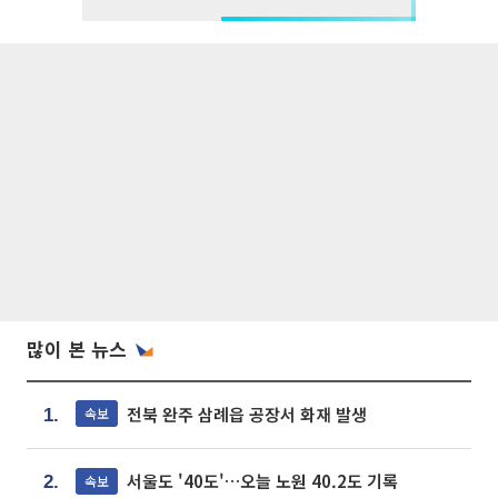
많이 본 뉴스
전북 완주 삼례읍 공장서 화재 발생
속보
1.
서울도 '40도'…오늘 노원 40.2도 기록
속보
2.