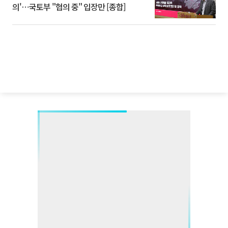
의'⋯국토부 "협의 중" 입장만 [종합]