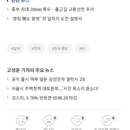
중부 최대 200㎜ 폭우⋯출근길 교통안전 주의
‘경험 無도 환영’ 첫 일자리 도전 설명서
#날씨
#장마
#호우경보
#비
고성준 기자의 주요 뉴스
공식 출시 하루 앞둔 삼성전자 갤럭시 Z8
서울시 주택정책 대토론회...'시민 목소리 듣는다'
코스피, 3.76% 반등한 6598.26 마감
0
0
0
0
좋아요
화나요
슬퍼요
추가취재 원해요