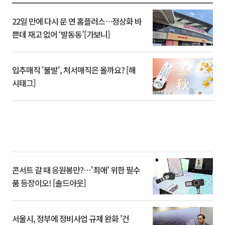
22일 만에 다시 문 연 홈플러스…정상화 바
쁜데 재고 없어 ‘발동동’[가보니]
입추매직 '불발', 처서매직은 올까요? [해
시태그]
콘서트 갈 때 응원봉만?⋯'최애' 위한 필수
품 등장이오! [솔드아웃]
서울시, 정부에 정비사업 규제 완화 '건