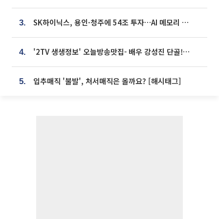
SK하이닉스, 용인·청주에 54조 투자…AI 메모리 생산기지 키운다
3.
'2TV 생생정보' 오늘방송맛집- 배우 강성진 단골! 쌀국수ㆍ푸팟퐁 커리 맛집 '블○○○'
4.
입추매직 '불발', 처서매직은 올까요? [해시태그]
5.