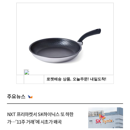
주요뉴스
NXT 프리마켓서 SK하이닉스 또 하한
가⋯‘11주 거래’에 시초가 왜곡