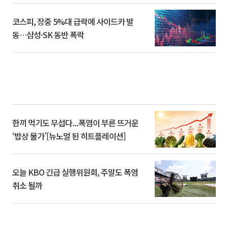
코스피, 장중 5%대 급락에 사이드카 발
동…삼성·SK 동반 폭락
한끼 먹기도 무섭다...폭염이 부른 뜨거운
‘밥상 물가’[뉴노멀 된 히트플레이션]
오늘 KBO 긴급 실행위원회, 주말도 폭염
취소 될까