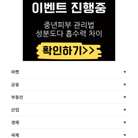
마켓
금융
부동산
산업
경제
국제