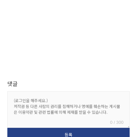
댓글
0 / 300