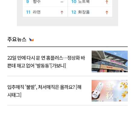
주요뉴스
22일 만에 다시 문 연 홈플러스…정상화 바
쁜데 재고 없어 ‘발동동’[가보니]
입추매직 '불발', 처서매직은 올까요? [해
시태그]