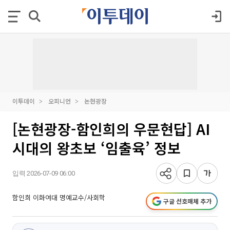
이투데이
오피니언
논현광장
[논현광장-함인희의 우문현답] AI
시대의 왕초보 ‘임출육’ 정보
입력 2026-07-09 06:00
함인희 이화여대 명예교수/사회학
구글 선호매체 추가