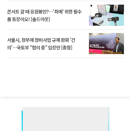
콘서트 갈 때 응원봉만?⋯'최애' 위한 필수
품 등장이오! [솔드아웃]
서울시, 정부에 정비사업 규제 완화 '건
의'⋯국토부 "협의 중" 입장만 [종합]