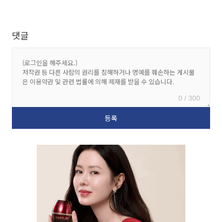
댓글
0 / 300