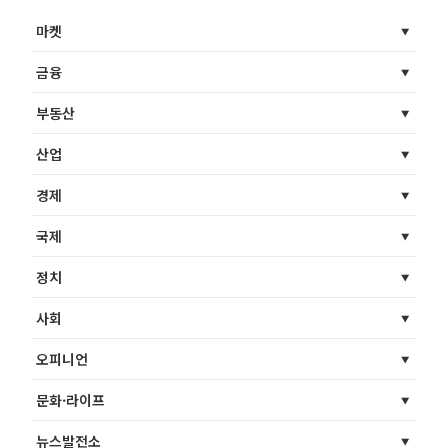
마켓
금융
부동산
산업
경제
국제
정치
사회
오피니언
문화·라이프
뉴스발전소