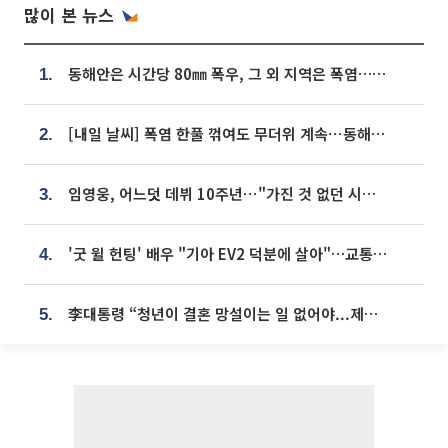
많이 본 뉴스
동해안은 시간당 80㎜ 폭우, 그 외 지역은 폭염…‘극과 극 날씨’
1.
[내일 날씨] 폭염 한풀 꺾여도 무더위 계속⋯동해안 이틀 연속 비
2.
임영웅, 어느덧 데뷔 10주년⋯"가진 것 없던 시절, 내 앞엔 20명의 팬뿐"
3.
'굿 윌 헌팅' 배우 "기아 EV2 덕분에 살아"…교통사고 후 안전성 극찬
4.
李대통령 “청년이 결혼 망설이는 일 없어야...제도상 불이익 조사”
5.