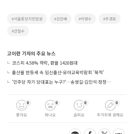
#서울중앙지방법원
#김만배
#박영수
#추경호
#안철수
고이란 기자의 주요 뉴스
코스피 4.58% 하락, 환율 1420원대
출산율 반등세 속 임신출산·유아교육박람회 '북적'
'민주당 차기 당대표는 누구?'…송영길·김민석·정청래 토론회
0
0
0
0
좋아요
화나요
슬퍼요
추가취재 원해요