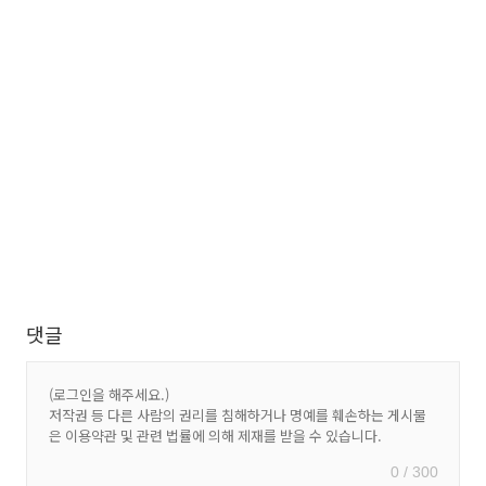
댓글
0 / 300