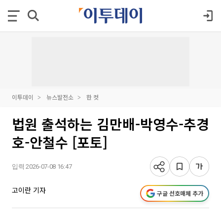
이투데이
뉴스발전소
한 컷
법원 출석하는 김만배-박영수-추경
호-안철수 [포토]
입력 2026-07-08 16:47
고이란 기자
구글 선호매체 추가