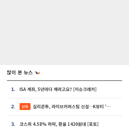
많이 본 뉴스
ISA 계좌, 5년마다 깨라고요? [이슈크래커]
1.
실리콘투, 라이브커머스팀 신설…K뷰티 ‘글로벌 판매망’ 확대[K뷰티 라방戰]
단독
2.
코스피 4.58% 하락, 환율 1420원대 [포토]
3.