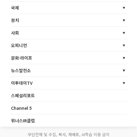
국제
정치
사회
오피니언
문화·라이프
뉴스발전소
이투데이TV
스페셜리포트
Channel 5
위너스IR클럽
무단전재 및 수집, 복사, 재배포, AI학습 이용 금지