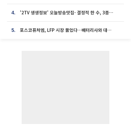
'2TV 생생정보' 오늘방송맛집- 결정적 한 수, 3종 메밀면! 메밀 소바 맛집 '의○○○○'
4.
포스코퓨처엠, LFP 시장 뚫었다…배터리사와 대규모 장기 공급 합의
5.