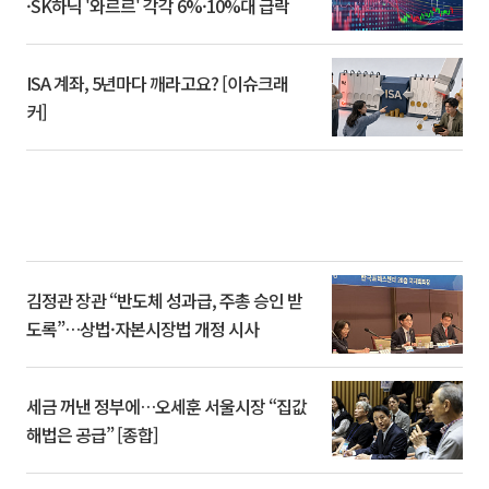
·SK하닉 '와르르' 각각 6%·10%대 급락
ISA 계좌, 5년마다 깨라고요? [이슈크래
커]
김정관 장관 “반도체 성과급, 주총 승인 받
도록”…상법·자본시장법 개정 시사
세금 꺼낸 정부에…오세훈 서울시장 “집값
해법은 공급” [종합]