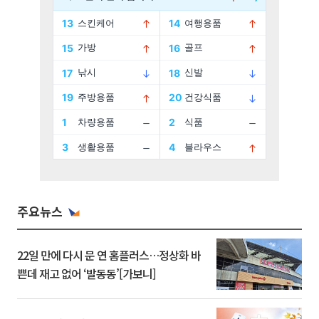
주요뉴스
22일 만에 다시 문 연 홈플러스…정상화 바
쁜데 재고 없어 ‘발동동’[가보니]