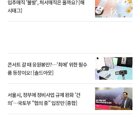
입추매직 '불발', 처서매직은 올까요? [해
시태그]
콘서트 갈 때 응원봉만?⋯'최애' 위한 필수
품 등장이오! [솔드아웃]
서울시, 정부에 정비사업 규제 완화 '건
의'⋯국토부 "협의 중" 입장만 [종합]