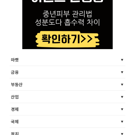
마켓
금융
부동산
산업
경제
국제
정치