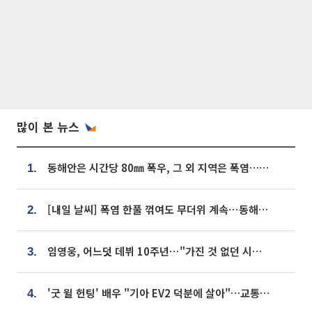
많이 본 뉴스
동해안은 시간당 80㎜ 폭우, 그 외 지역은 폭염…‘극과 극 날씨’
1.
[내일 날씨] 폭염 한풀 꺾여도 무더위 계속⋯동해안 이틀 연속 비
2.
임영웅, 어느덧 데뷔 10주년⋯"가진 것 없던 시절, 내 앞엔 20명의 팬뿐"
3.
'굿 윌 헌팅' 배우 "기아 EV2 덕분에 살아"…교통사고 후 안전성 극찬
4.