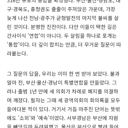
316만 규모의 통합을 확정했다. 부산·울산·경남도, 대
구·경북도, 충청권도 줄줄이 주저앉은 가운데, 가장
늦게 나선 전남·광주가 균형발전의 마지막 불씨를 살
린 것이다. 분명한 진전이다. 다만 이들이 택한 길은
간사이식 '연합'이 아니다. 두 살림을 하나로 포개는
'통합'이다. 더 깊이 합치는 만큼, 더 무거운 질문이 따
라붙는다.
그 질문의 답을, 우리는 이미 한 번 받아 보았다. 불과
얼마 전, 부산·울산·경남이 특별연합을 만들었다. 그
러나 출범 1년 만에 세 의회가 차례로 폐지를 의결하
며 깨졌다. 필자는 그때 세 광역의회의 회의록을 모두
들여다본 적이 있다. 거기서 거듭 마주친 단어는 뜻밖
에도 '소외'와 '예속'이었다. 서부경남은 부산에 자원
을 빼앗길까 두려워했고, 울산은 부산으로 빨려 들어