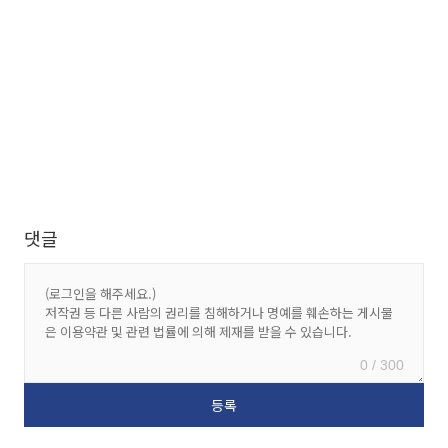
댓글
0 / 300