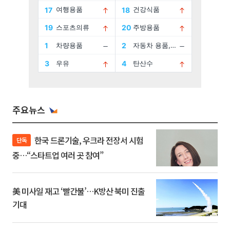
주요뉴스
한국 드론기술, 우크라 전장서 시험
단독
중…“스타트업 여러 곳 참여”
美 미사일 재고 ‘빨간불’…K방산 북미 진출
기대