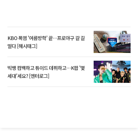
KBO 폭염 '여름방학' 끝…프로야구 갈 길
멀다 [해시태그]
빅뱅 컴백하고 튜이드 데뷔하고⋯K팝 '몇
세대'세요? [엔터로그]