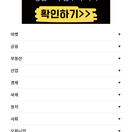
마켓
금융
부동산
산업
경제
국제
정치
사회
오피니언