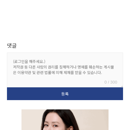
댓글
0 / 300