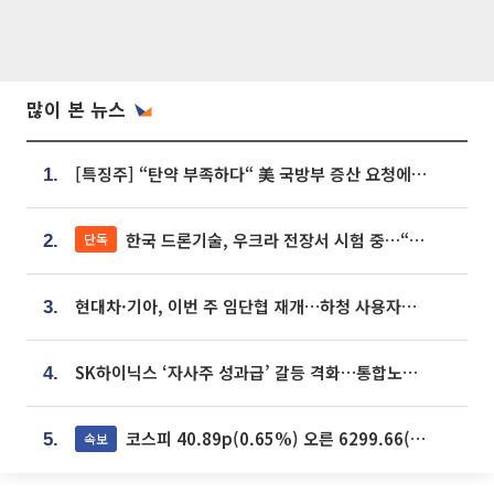
많이 본 뉴스
[특징주] “탄약 부족하다“ 美 국방부 증산 요청에⋯국내 방산주 급등세
1.
한국 드론기술, 우크라 전장서 시험 중…“스타트업 여러 곳 참여”
단독
2.
현대차·기아, 이번 주 임단협 재개…하청 사용자성 재심도 ‘변수’
3.
SK하이닉스 ‘자사주 성과급’ 갈등 격화…통합노조 출범 움직임
4.
코스피 40.89p(0.65%) 오른 6299.66(마감)
속보
5.