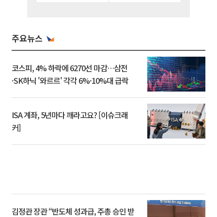
주요뉴스
코스피, 4% 하락에 6270선 마감…삼전
·SK하닉 '와르르' 각각 6%·10%대 급락
ISA 계좌, 5년마다 깨라고요? [이슈크래
커]
김정관 장관 “반도체 성과급, 주총 승인 받