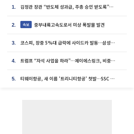
김정관 장관 “반도체 성과급, 주총 승인 받도록”…상법·자본시장법 개정 시사
1.
중부내륙고속도로서 미상 폭발물 발견
속보
2.
코스피, 장중 5%대 급락에 사이드카 발동…삼성·SK 동반 폭락
3.
트럼프 “자석 사업을 하라”…제이에스링크, 비중국 영구자석 공급망 구축 속도
4.
티웨이항공, 새 이름 '트리니티항공' 첫발…SSC 전략 본격화
5.