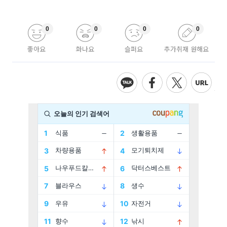
0
0
0
0
좋아요
화나요
슬퍼요
추가취재 원해요