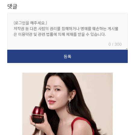
댓글
0 / 300