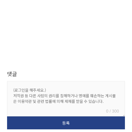
댓글
0 / 300