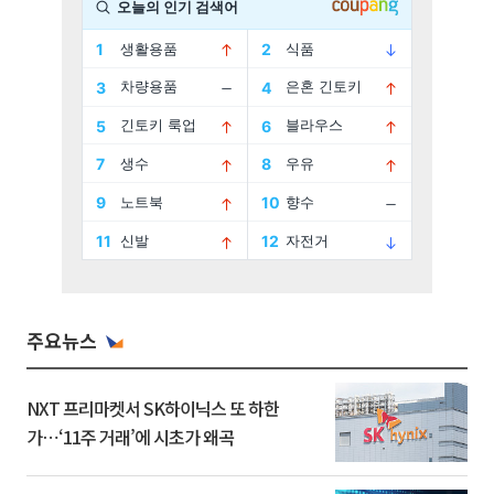
주요뉴스
NXT 프리마켓서 SK하이닉스 또 하한
가⋯‘11주 거래’에 시초가 왜곡