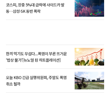
코스피, 장중 5%대 급락에 사이드카 발
동…삼성·SK 동반 폭락
한끼 먹기도 무섭다...폭염이 부른 뜨거운
‘밥상 물가’[뉴노멀 된 히트플레이션]
오늘 KBO 긴급 실행위원회, 주말도 폭염
취소 될까