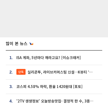
많이 본 뉴스
ISA 계좌, 5년마다 깨라고요? [이슈크래커]
1.
실리콘투, 라이브커머스팀 신설…K뷰티 ‘글로벌 판매망’ 확대[K뷰티 라방戰]
단독
2.
코스피 4.58% 하락, 환율 1420원대 [포토]
3.
'2TV 생생정보' 오늘방송맛집- 결정적 한 수, 3종 메밀면! 메밀 소바 맛집 '의○○○○'
4.