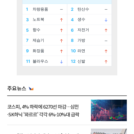
주요뉴스
코스피, 4% 하락에 6270선 마감…삼전
·SK하닉 '와르르' 각각 6%·10%대 급락