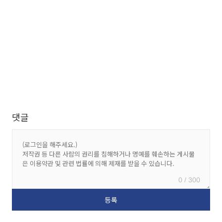
댓글
0 / 300