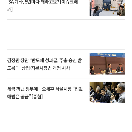
ISA 계좌, 5년마다 깨라고요? [이슈크래
커]
김정관 장관 “반도체 성과급, 주총 승인 받
도록”…상법·자본시장법 개정 시사
세금 꺼낸 정부에…오세훈 서울시장 “집값
해법은 공급” [종합]