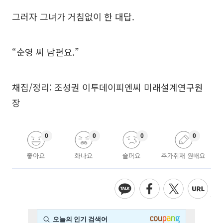
그러자 그녀가 거침없이 한 대답.
“순영 씨 남편요.”
채집/정리: 조성권 이투데이피엔씨 미래설계연구원
장
0
0
0
0
좋아요
화나요
슬퍼요
추가취재 원해요