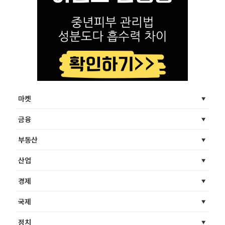
마켓
금융
부동산
산업
경제
국제
정치