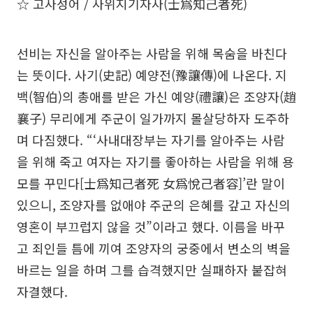
☆ 고사성어 / 사위지기자사(士爲知己者死)
선비는 자신을 알아주는 사람을 위해 목숨을 바친다
는 뜻이다. 사기(史記) 예양전(豫讓傳)에 나온다. 지
백(智伯)의 총애를 받은 가신 예양(禮讓)은 조양자(趙
襄子) 무리에게 주군이 일가까지 몰살당하자 도주하
며 다짐했다. “‘사내대장부는 자기를 알아주는 사람
을 위해 죽고 여자는 자기를 좋아하는 사람을 위해 용
모를 꾸민다[士爲知己者死 女爲悅己者容]’란 말이
있으니, 조양자를 없애야 주군의 은혜를 갚고 자신의
영혼이 부끄럽지 않을 것”이라고 했다. 이름을 바꾸
고 죄인들 틈에 끼여 조양자의 궁중에서 변소의 벽을
바르는 일을 하며 그를 습격했지만 실패하자 붙잡혀
자결했다.