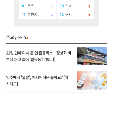
주요뉴스
22일 만에 다시 문 연 홈플러스…정상화 바
쁜데 재고 없어 ‘발동동’[가보니]
입추매직 '불발', 처서매직은 올까요? [해
시태그]