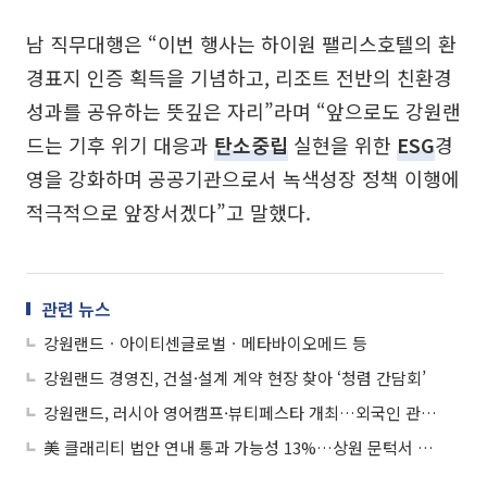
남 직무대행은 “이번 행사는 하이원 팰리스호텔의 환
경표지 인증 획득을 기념하고, 리조트 전반의 친환경
성과를 공유하는 뜻깊은 자리”라며 “앞으로도 강원랜
드는 기후 위기 대응과
탄소중립
실현을 위한
ESG
경
영을 강화하며 공공기관으로서 녹색성장 정책 이행에
적극적으로 앞장서겠다”고 말했다.
관련 뉴스
강원랜드ㆍ아이티센글로벌ㆍ메타바이오메드 등
강원랜드 경영진, 건설·설계 계약 현장 찾아 ‘청렴 간담회’
강원랜드, 러시아 영어캠프·뷰티페스타 개최…외국인 관광객 유치 확대
美 클래리티 법안 연내 통과 가능성 13%…상원 문턱서 제동