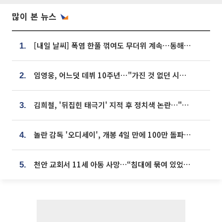
많이 본 뉴스
[내일 날씨] 폭염 한풀 꺾여도 무더위 계속⋯동해안 이틀 연속 비
1.
임영웅, 어느덧 데뷔 10주년⋯"가진 것 없던 시절, 내 앞엔 20명의 팬뿐"
2.
김희철, '뒤집힌 태극기' 지적 후 정치색 논란…"좌우 떠나 우리나라 국기"
3.
놀란 감독 '오디세이', 개봉 4일 만에 100만 돌파⋯'왕사남' 보다 빠르다
4.
천안 교회서 11세 아동 사망…“침대에 묶여 있었다” 진술 확보
5.