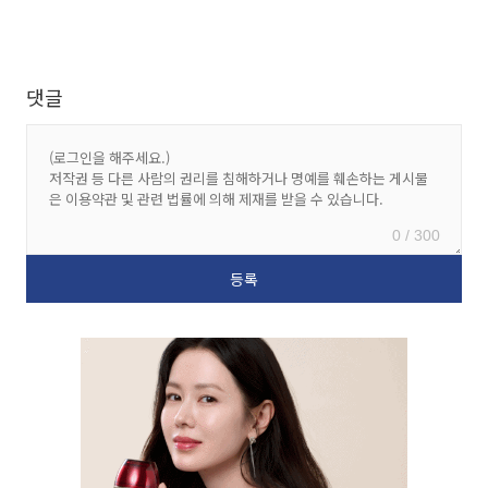
댓글
0 / 300