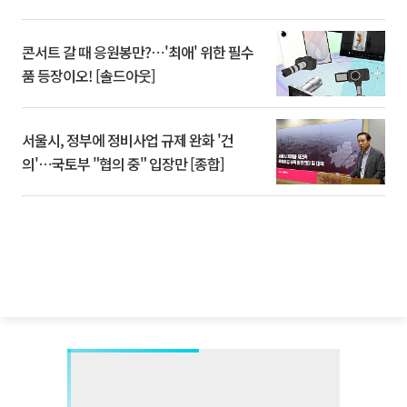
콘서트 갈 때 응원봉만?⋯'최애' 위한 필수
품 등장이오! [솔드아웃]
서울시, 정부에 정비사업 규제 완화 '건
의'⋯국토부 "협의 중" 입장만 [종합]