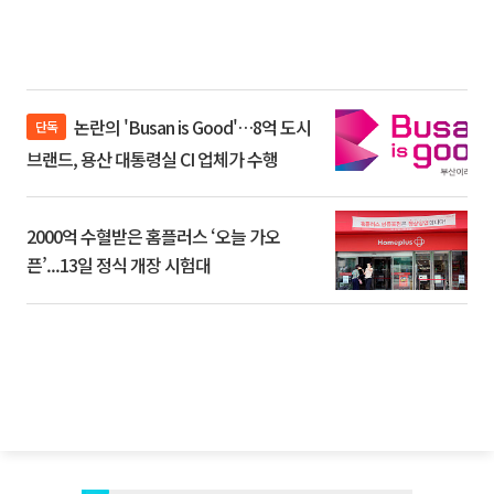
논란의 'Busan is Good'…8억 도시
단독
브랜드, 용산 대통령실 CI 업체가 수행
2000억 수혈받은 홈플러스 ‘오늘 가오
픈’...13일 정식 개장 시험대