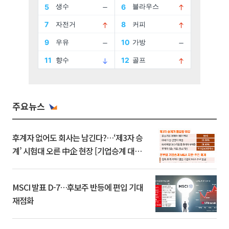
주요뉴스
후계자 없어도 회사는 남긴다?…‘제3자 승
계’ 시험대 오른 中企 현장 [기업승계 대전
환]
MSCI 발표 D-7…후보주 반등에 편입 기대
재점화