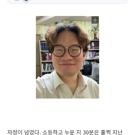
자정이 넘었다. 소등하고 누운 지 30분은 훌쩍 지난