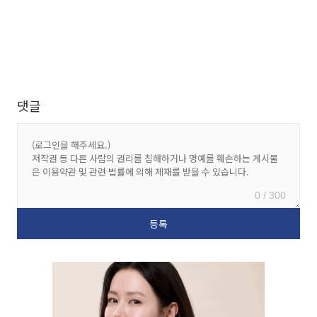
댓글
0 / 300