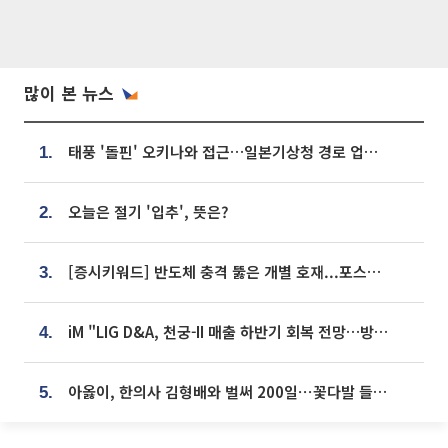
많이 본 뉴스
태풍 '돌핀' 오키나와 접근…일본기상청 경로 업데이트
1.
오늘은 절기 '입추', 뜻은?
2.
[증시키워드] 반도체 충격 뚫은 개별 호재...포스코퓨처엠·에코프로·한화솔루션 '눈길'
3.
iM "LIG D&A, 천궁-II 매출 하반기 회복 전망…방산 톱픽 유지"
4.
아옳이, 한의사 김형배와 벌써 200일⋯꽃다발 들고 "프러포즈 아냐"
5.