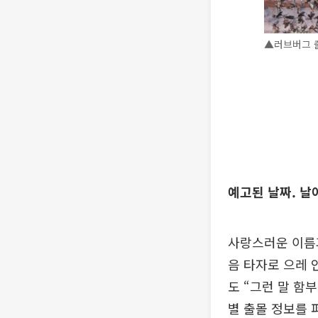
▲러브버그 출
예고된 날짜. 날
사랑스러운 이름과
음 타자로 으레 
도 “그런 말 함
별 출몰 정보를