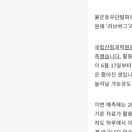
붉은등우단털파리,
문에 ‘러브버그’
국립산림과학원은 
측했습니다.
활동
이 6월 17일부
은 짧아진 셈입니
늘어날 가능성도 
이번 예측에는 2
기온 자료가 활용
차도 하루에서 이
게 어긋나지 않습