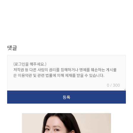
댓글
0 / 300