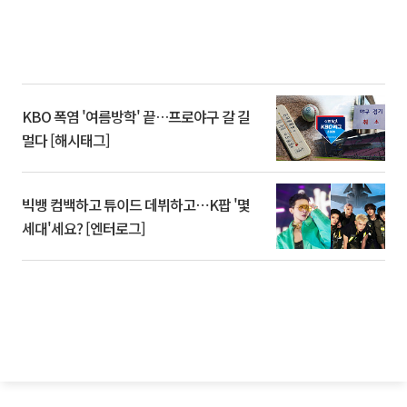
KBO 폭염 '여름방학' 끝…프로야구 갈 길
멀다 [해시태그]
빅뱅 컴백하고 튜이드 데뷔하고⋯K팝 '몇
세대'세요? [엔터로그]