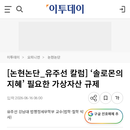
이투데이
오피니언
논현논단
[논현논단_유주선 칼럼] ‘솔로몬의
지혜’ 필요한 가상자산 규제
입력 2026-06-16 06:00
유주선 강남대 법행정세무학부 교수(법학·철학 박
구글 선호매체 추
사)
가