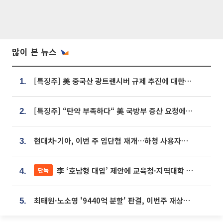
많이 본 뉴스
[특징주] 美 중국산 광트랜시버 규제 추진에 대한광통신 등 광통신株 강세
1.
[특징주] “탄약 부족하다“ 美 국방부 증산 요청에⋯국내 방산주 급등세
2.
현대차·기아, 이번 주 임단협 재개…하청 사용자성 재심도 ‘변수’
3.
李 ‘호남형 대입’ 제안에 교육청·지역대학 서·논술형 입시 연계 '착수'
단독
4.
최태원·노소영 '9440억 분할' 판결, 이번주 재상고 여부 주목
5.