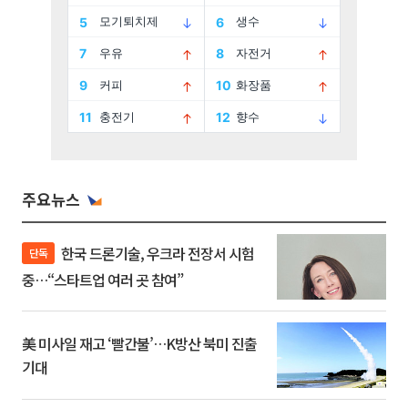
주요뉴스
한국 드론기술, 우크라 전장서 시험
단독
중…“스타트업 여러 곳 참여”
美 미사일 재고 ‘빨간불’…K방산 북미 진출
기대