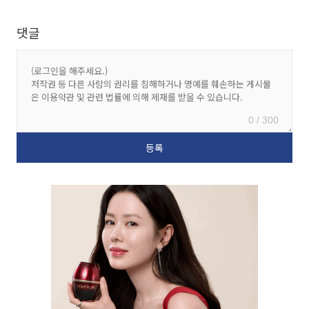
댓글
0 / 300