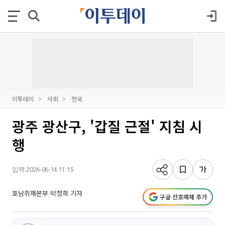
이투데이
사회
전국
광주 광산구, '갑질 근절' 지침 시
행
입력 2026-06-14 11:15
호남취재본부 박정희 기자
구글 선호매체 추가