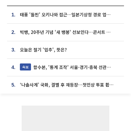
태풍 '돌핀' 오키나와 접근…일본기상청 경로 업데이트
1.
빅뱅, 20주년 기념 '새 뱅봉' 선보인다⋯콘서트 앞두고 팝업 개최
2.
오늘은 절기 '입추', 뜻은?
3.
합수본, '통계 조작' 서울·경기·충북 선관위 등 추가 압수수색
속보
4.
‘나솔사계’ 국화, 결별 후 재등장⋯첫인상 투표 휩쓸고 ‘인기녀’ 등극
5.