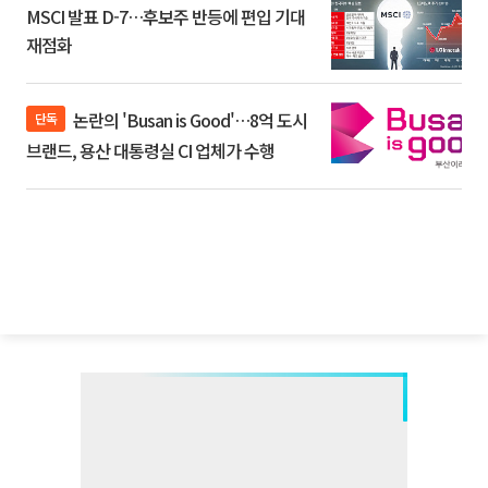
MSCI 발표 D-7…후보주 반등에 편입 기대
재점화
논란의 'Busan is Good'…8억 도시
단독
브랜드, 용산 대통령실 CI 업체가 수행