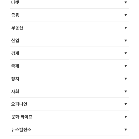
마켓
금융
부동산
산업
경제
국제
정치
사회
오피니언
문화·라이프
뉴스발전소