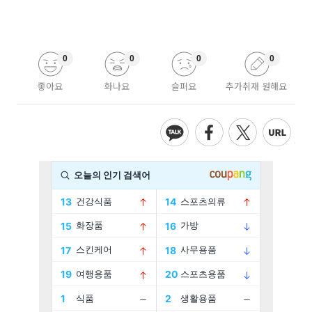
0
0
0
0
좋아요
화나요
슬퍼요
추가취재 원해요