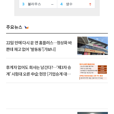
주요뉴스
22일 만에 다시 문 연 홈플러스…정상화 바
쁜데 재고 없어 ‘발동동’[가보니]
후계자 없어도 회사는 남긴다?…‘제3자 승
계’ 시험대 오른 中企 현장 [기업승계 대전
환]