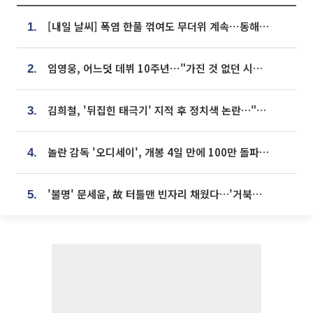
[내일 날씨] 폭염 한풀 꺾여도 무더위 계속⋯동해안 이틀 연속 비
1.
임영웅, 어느덧 데뷔 10주년⋯"가진 것 없던 시절, 내 앞엔 20명의 팬뿐"
2.
김희철, '뒤집힌 태극기' 지적 후 정치색 논란…"좌우 떠나 우리나라 국기"
3.
놀란 감독 '오디세이', 개봉 4일 만에 100만 돌파⋯'왕사남' 보다 빠르다
4.
'불명' 문세윤, 故 터틀맨 빈자리 채웠다…'거북이' 눈물의 최종 우승
5.