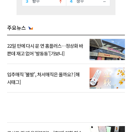
주요뉴스
22일 만에 다시 문 연 홈플러스…정상화 바
쁜데 재고 없어 ‘발동동’[가보니]
입추매직 '불발', 처서매직은 올까요? [해
시태그]