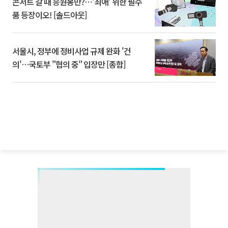
콘서트 갈 때 응원봉만?⋯'최애' 위한 필수
품 등장이오! [솔드아웃]
서울시, 정부에 정비사업 규제 완화 '건
의'⋯국토부 "협의 중" 입장만 [종합]