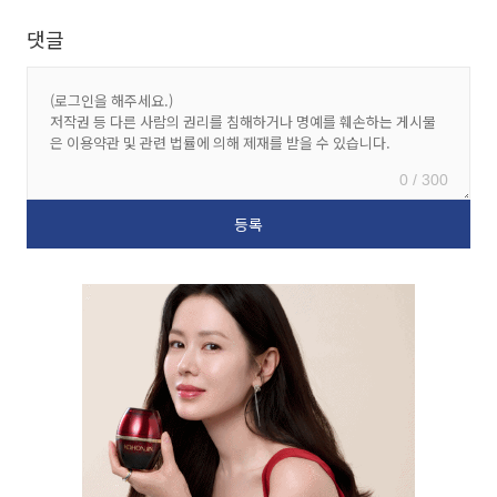
댓글
0 / 300